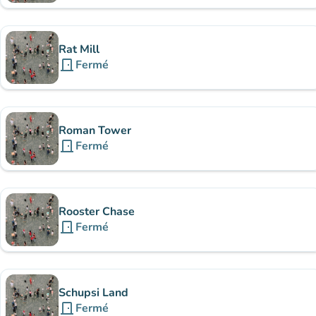
Rat Mill
door_front
Fermé
Roman Tower
door_front
Fermé
Rooster Chase
door_front
Fermé
Schupsi Land
door_front
Fermé