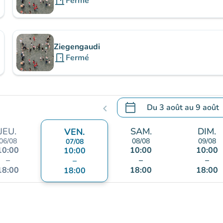
door_front
Fermé
Ziegengaudi
door_front
Fermé
calendar_today
Du
3 août
au
9 août
chevron_left
.
Ouvrir le calendrier pour 
JEU.
SAM.
DIM.
VEN.
06/08
08/08
09/08
07/08
10:00
10:00
10:00
10:00
–
–
–
–
18:00
18:00
18:00
18:00