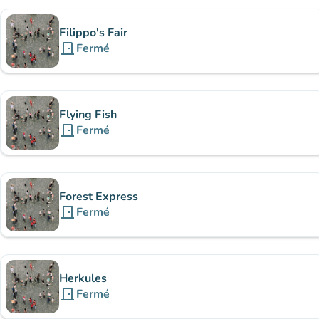
Filippo's Fair
door_front
Fermé
Flying Fish
door_front
Fermé
Forest Express
door_front
Fermé
Herkules
door_front
Fermé