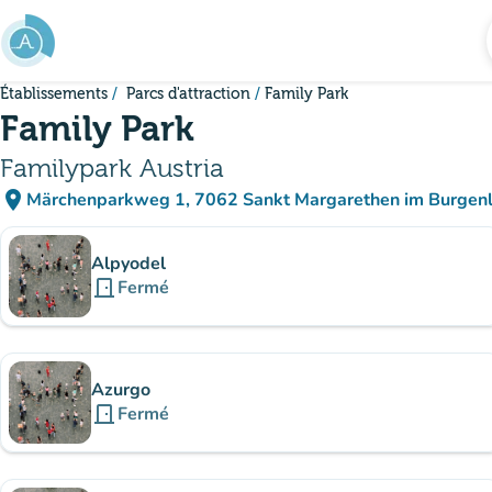
Aller au contenu principal
Établissements
Parcs d'attraction
Family Park
Family Park
Familypark Austria
place
Märchenparkweg 1, 7062 Sankt Margarethen im Burgenl
(ouvrir dans Google Ma
(nouvel onglet)
Sous-sites
Alpyodel
door_front
Fermé
Azurgo
door_front
Fermé