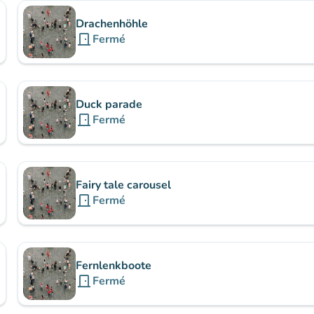
Drachenhöhle
door_front
Fermé
Duck parade
door_front
Fermé
Fairy tale carousel
door_front
Fermé
Fernlenkboote
door_front
Fermé