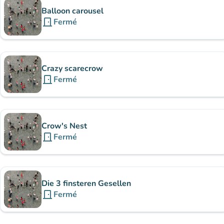
Balloon carousel
door_front
Fermé
Crazy scarecrow
door_front
Fermé
Crow's Nest
door_front
Fermé
Die 3 finsteren Gesellen
door_front
Fermé