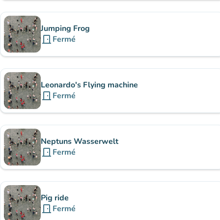
Jumping Frog
door_front
Fermé
Leonardo's Flying machine
door_front
Fermé
Neptuns Wasserwelt
door_front
Fermé
Pig ride
door_front
Fermé