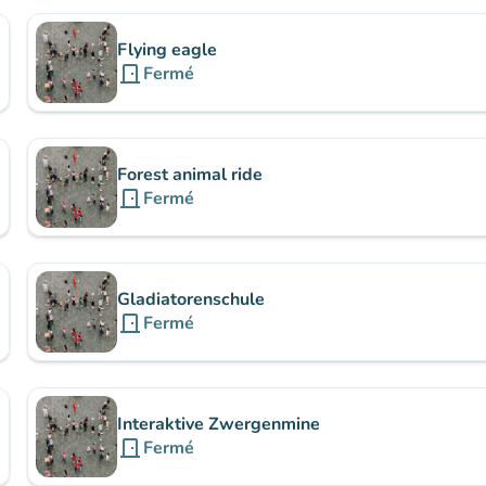
Flying eagle
door_front
Fermé
Forest animal ride
door_front
Fermé
Gladiatorenschule
door_front
Fermé
Interaktive Zwergenmine
door_front
Fermé