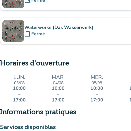
door_front
Fermé
Waterworks (Das Wasserwerk)
door_front
Fermé
Horaires d'ouverture
LUN.
MAR.
MER.
03/08
04/08
05/08
10:00
10:00
10:00
–
–
–
17:00
17:00
17:00
Informations pratiques
Services disponibles