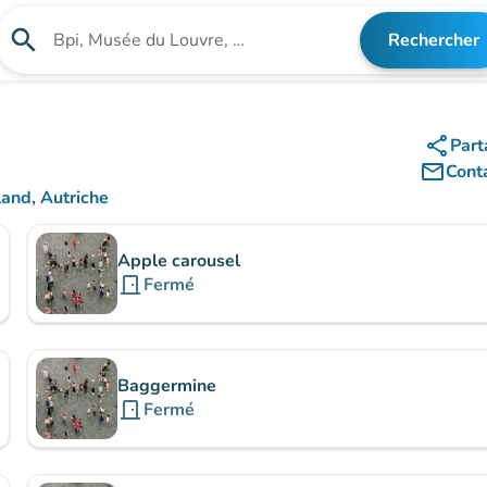
search
Rechercher
Rechercher un établissement
share
Part
mail_outline
Cont
and, Autriche
ps)
Apple carousel
door_front
Fermé
Baggermine
door_front
Fermé