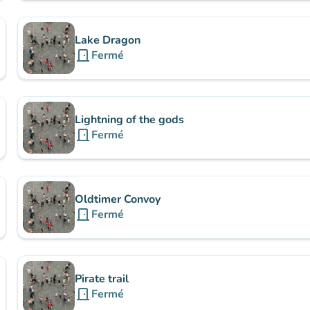
Lake Dragon
door_front
Fermé
Lightning of the gods
door_front
Fermé
Oldtimer Convoy
door_front
Fermé
Pirate trail
door_front
Fermé