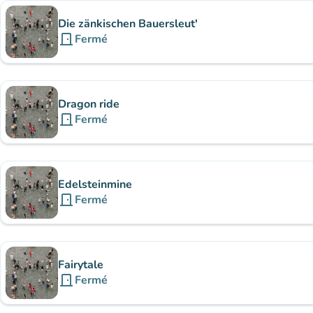
Die zänkischen Bauersleut'
door_front
Fermé
Dragon ride
door_front
Fermé
Edelsteinmine
door_front
Fermé
Fairytale
door_front
Fermé