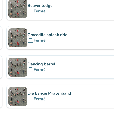
Beaver lodge
door_front
Fermé
Crocodile splash ride
door_front
Fermé
Dancing barrel
door_front
Fermé
Die bärige Piratenband
door_front
Fermé