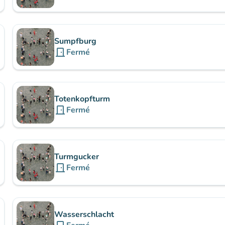
Sumpfburg
door_front
Fermé
Totenkopfturm
door_front
Fermé
Turmgucker
door_front
Fermé
Wasserschlacht