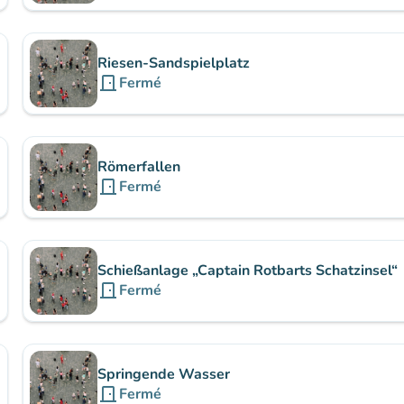
Riesen-Sandspielplatz
door_front
Fermé
Römerfallen
door_front
Fermé
Schießanlage „Captain Rotbarts Schatzinsel“
door_front
Fermé
Springende Wasser
door_front
Fermé