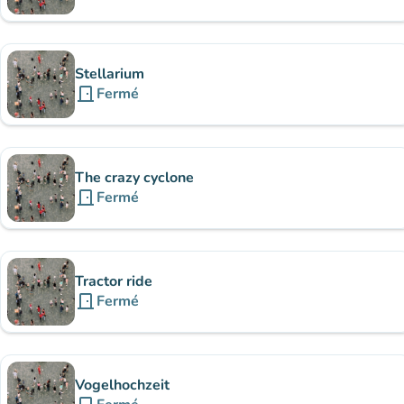
Stellarium
door_front
Fermé
The crazy cyclone
door_front
Fermé
Tractor ride
door_front
Fermé
Vogelhochzeit