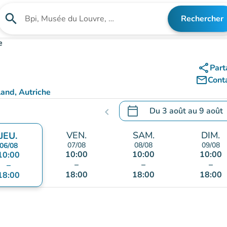
search
Rechercher
Rechercher un établissement
e
share
Part
mail_outline
Cont
and, Autriche
ps)
calendar_today
Du
3 août
au
9 août
chevron_left
.
Ouvrir le calendrier pour 
VEN.
SAM.
DIM.
JEU.
07/08
08/08
09/08
06/08
10:00
10:00
10:00
10:00
–
–
–
–
18:00
18:00
18:00
18:00