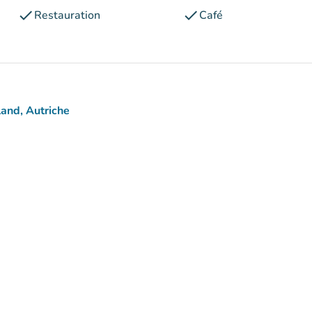
check
check
Restauration
Café
and, Autriche
ps)