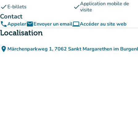
Application mobile de
check
check
E-billets
visite
Contact
phone
email
computer
Appeler
Envoyer un email
Accéder au site web
(nouvel onglet)
Localisation
place
Märchenparkweg 1, 7062 Sankt Margarethen im Burgenl
(ouvrir dans Google Ma
(nouvel onglet)