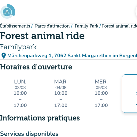
Aller au contenu principal
Établissements
Parcs d'attraction
Family Park
Forest animal rid
Forest animal ride
Familypark
place
Märchenparkweg 1, 7062 Sankt Margarethen im Burgenl
(ouvrir dans Google Ma
(nouvel onglet)
Horaires d'ouverture
LUN.
MAR.
MER.
03/08
04/08
05/08
10:00
10:00
10:00
–
–
–
17:00
17:00
17:00
Informations pratiques
Services disponibles