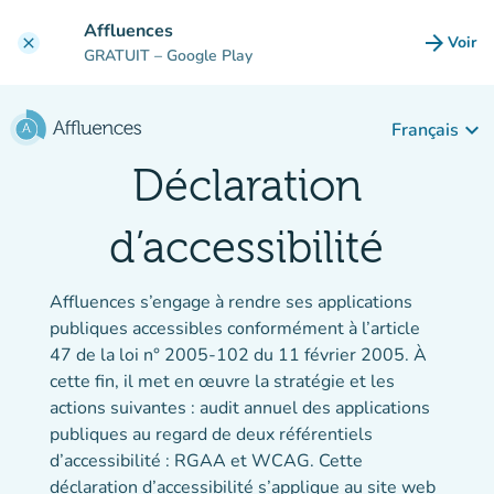
Aller au contenu principal
Affluences
arrow_forward
Voir
clear
(nouve
GRATUIT
– Google Play
keyboard_arrow_down
Français
Déclaration
d’accessibilité
Affluences s’engage à rendre ses applications
publiques accessibles conformément à l’article
47 de la loi n° 2005-102 du 11 février 2005. À
cette fin, il met en œuvre la stratégie et les
actions suivantes : audit annuel des applications
publiques au regard de deux référentiels
d’accessibilité : RGAA et WCAG. Cette
déclaration d’accessibilité s’applique au site web