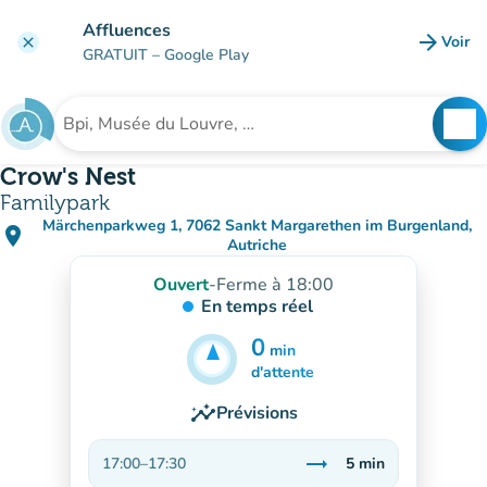
Aller au contenu principal
Affluences
arrow_forward
Voir
clear
(nouve
GRATUIT
– Google Play
search
See
Rechercher un établissement
Crow's Nest
Familypark
Märchenparkweg 1, 7062 Sankt Margarethen im Burgenland,
place
(ouvrir dans Google Maps)
(nouvel onglet)
Autriche
Ouvert
-
Ferme à 18:00
En temps réel
0
min
5
min
d'attente
insights
Prévisions
trending_flat
17:00
–
17:30
5
min
Stable