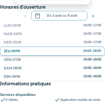
Horaires d'ouverture
calendar_today
chevron_left
Du
3 août
au
9 août
chevron_right
.
Ouvrir le calendrier pour changer de dat
LUN.
10:00
–
17:00
03/08
MAR.
10:00
–
17:00
04/08
MER.
10:00
–
17:00
05/08
JEU.
10:00
–
18:00
06/08
VEN.
10:00
–
18:00
07/08
SAM.
10:00
–
18:00
08/08
DIM.
10:00
–
18:00
09/08
Informations pratiques
Services disponibles
check
check
E-billets
Application mobile de visite