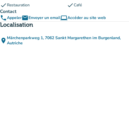
check
check
Restauration
Café
Contact
phone
email
computer
Appeler
Envoyer un email
Accéder au site web
(nouvel onglet)
Localisation
Märchenparkweg 1, 7062 Sankt Margarethen im Burgenland,
place
(ouvrir dans Google Maps)
(nouvel onglet)
Autriche