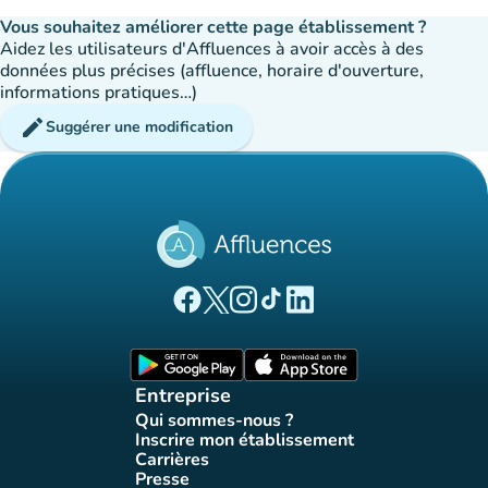
Vous souhaitez améliorer cette page établissement ?
Aidez les utilisateurs d'Affluences à avoir accès à des
données plus précises (affluence, horaire d'ouverture,
informations pratiques…)
edit
Suggérer une modification
(nouvel onglet)
(nouvel onglet)
(nouvel onglet)
(nouvel onglet)
(nouvel onglet)
Page Facebook Affluences
Page Twitter Affluences
Page Instagram Affluences
Page Tiktok Affluences
Page LinkedIn Affluences
(nouvel onglet)
(nouvel onglet)
Entreprise
Qui sommes-nous ?
(nouvel onglet)
Inscrire mon établissement
(nouvel onglet)
Carrières
(nouvel onglet)
Presse
(nouvel onglet)