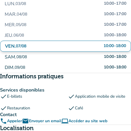
LUN.
10:00
–
17:00
03/08
MAR.
10:00
–
17:00
04/08
MER.
10:00
–
17:00
05/08
JEU.
10:00
–
18:00
06/08
VEN.
10:00
–
18:00
07/08
SAM.
10:00
–
18:00
08/08
DIM.
10:00
–
18:00
09/08
Informations pratiques
Services disponibles
check
check
E-billets
Application mobile de visite
check
check
Restauration
Café
Contact
phone
email
computer
Appeler
Envoyer un email
Accéder au site web
(nouvel onglet)
Localisation