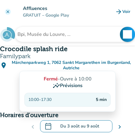
Aller au contenu principal
Affluences
arrow_forward
Voir
clear
(nouve
GRATUIT
– Google Play
search
See
Rechercher un établissement
Crocodile splash ride
Familypark
Märchenparkweg 1, 7062 Sankt Margarethen im Burgenland,
place
(ouvrir dans Google Maps)
(nouvel onglet)
Autriche
Fermé
-
Ouvre à 10:00
insights
Prévisions
10:00
–
17:30
5
min
Horaires d'ouverture
calendar_today
chevron_left
Du
3 août
au
9 août
chevron_right
.
Ouvrir le calendrier pour changer de dat