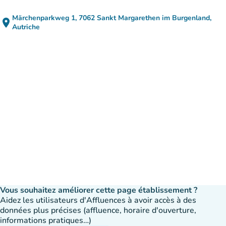
Märchenparkweg 1, 7062 Sankt Margarethen im Burgenland,
place
(ouvrir dans Google Maps)
(nouvel onglet)
Autriche
Vous souhaitez améliorer cette page établissement ?
Aidez les utilisateurs d'Affluences à avoir accès à des
données plus précises (affluence, horaire d'ouverture,
informations pratiques…)