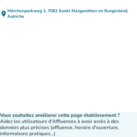
Märchenparkweg 1, 7062 Sankt Margarethen im Burgenland,
place
(ouvrir dans Google Maps)
(nouvel onglet)
Autriche
Vous souhaitez améliorer cette page établissement ?
Aidez les utilisateurs d'Affluences à avoir accès à des
données plus précises (affluence, horaire d'ouverture,
informations pratiques…)