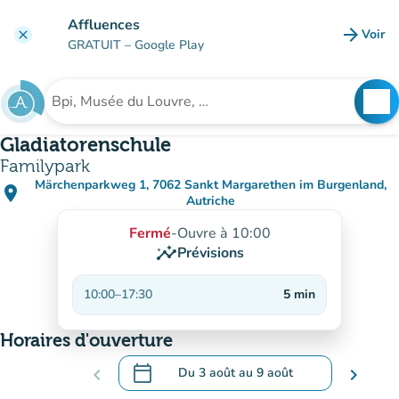
Aller au contenu principal
Affluences
arrow_forward
Voir
clear
(nouve
GRATUIT
– Google Play
search
See
Rechercher un établissement
Gladiatorenschule
Familypark
Märchenparkweg 1, 7062 Sankt Margarethen im Burgenland,
place
(ouvrir dans Google Maps)
(nouvel onglet)
Autriche
Fermé
-
Ouvre à 10:00
insights
Prévisions
10:00
–
17:30
5
min
Horaires d'ouverture
calendar_today
chevron_left
Du
3 août
au
9 août
chevron_right
.
Ouvrir le calendrier pour changer de dat