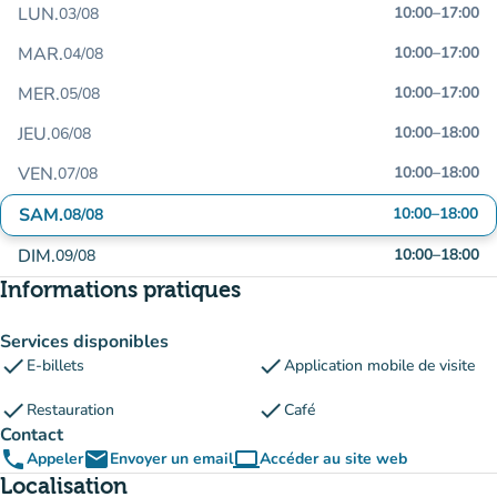
LUN.
10:00
–
17:00
03/08
MAR.
10:00
–
17:00
04/08
MER.
10:00
–
17:00
05/08
JEU.
10:00
–
18:00
06/08
VEN.
10:00
–
18:00
07/08
SAM.
10:00
–
18:00
08/08
DIM.
10:00
–
18:00
09/08
Informations pratiques
Services disponibles
check
check
E-billets
Application mobile de visite
check
check
Restauration
Café
Contact
phone
email
computer
Appeler
Envoyer un email
Accéder au site web
(nouvel onglet)
Localisation