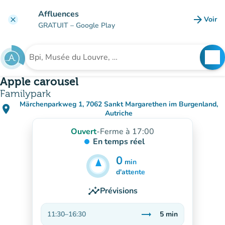
Aller au contenu principal
Affluences
arrow_forward
Voir
clear
(nouve
GRATUIT
– Google Play
search
See
Rechercher un établissement
Apple carousel
Familypark
Märchenparkweg 1, 7062 Sankt Margarethen im Burgenland,
place
(ouvrir dans Google Maps)
(nouvel onglet)
Autriche
Ouvert
-
Ferme à 17:00
En temps réel
0
min
5
min
d'attente
insights
Prévisions
trending_flat
11:30
–
16:30
5
min
Stable