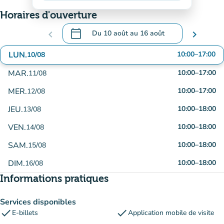
Horaires d'ouverture
calendar_today
chevron_left
Du
10 août
au
16 août
chevron_right
.
Ouvrir le calendrier pour changer de date
LUN.
10:00
–
17:00
10/08
MAR.
10:00
–
17:00
11/08
MER.
10:00
–
17:00
12/08
JEU.
10:00
–
18:00
13/08
VEN.
10:00
–
18:00
14/08
SAM.
10:00
–
18:00
15/08
DIM.
10:00
–
18:00
16/08
Informations pratiques
Services disponibles
check
check
E-billets
Application mobile de visite