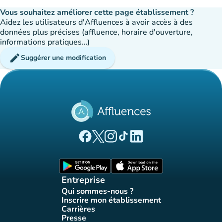
Vous souhaitez améliorer cette page établissement ?
Aidez les utilisateurs d'Affluences à avoir accès à des
données plus précises (affluence, horaire d'ouverture,
informations pratiques…)
edit
Suggérer une modification
(nouvel onglet)
(nouvel onglet)
(nouvel onglet)
(nouvel onglet)
(nouvel onglet)
Page Facebook Affluences
Page Twitter Affluences
Page Instagram Affluences
Page Tiktok Affluences
Page LinkedIn Affluences
(nouvel onglet)
(nouvel onglet)
Entreprise
Qui sommes-nous ?
(nouvel onglet)
Inscrire mon établissement
(nouvel onglet)
Carrières
(nouvel onglet)
Presse
(nouvel onglet)