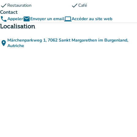
check
check
Restauration
Café
Contact
phone
email
computer
Appeler
Envoyer un email
Accéder au site web
(nouvel onglet)
Localisation
Märchenparkweg 1, 7062 Sankt Margarethen im Burgenland,
place
(ouvrir dans Google Maps)
(nouvel onglet)
Autriche