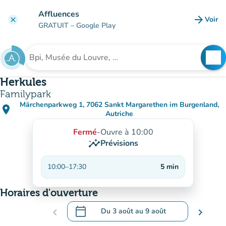
Aller au contenu principal
Affluences
arrow_forward
Voir
clear
(nouve
GRATUIT
– Google Play
search
See
Rechercher un établissement
Herkules
Familypark
Märchenparkweg 1, 7062 Sankt Margarethen im Burgenland,
place
(ouvrir dans Google Maps)
(nouvel onglet)
Autriche
Fermé
-
Ouvre à 10:00
insights
Prévisions
10:00
–
17:30
5
min
Horaires d'ouverture
calendar_today
chevron_left
Du
3 août
au
9 août
chevron_right
.
Ouvrir le calendrier pour changer de dat