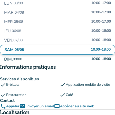
LUN.
10:00
–
17:00
03/08
MAR.
10:00
–
17:00
04/08
MER.
10:00
–
17:00
05/08
JEU.
10:00
–
18:00
06/08
VEN.
10:00
–
18:00
07/08
SAM.
10:00
–
18:00
08/08
DIM.
10:00
–
18:00
09/08
Informations pratiques
Services disponibles
check
check
E-billets
Application mobile de visite
check
check
Restauration
Café
Contact
phone
email
computer
Appeler
Envoyer un email
Accéder au site web
(nouvel onglet)
Localisation