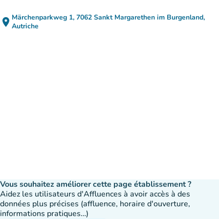
Märchenparkweg 1, 7062 Sankt Margarethen im Burgenland,
place
(ouvrir dans Google Maps)
(nouvel onglet)
Autriche
Vous souhaitez améliorer cette page établissement ?
Aidez les utilisateurs d'Affluences à avoir accès à des
données plus précises (affluence, horaire d'ouverture,
informations pratiques…)