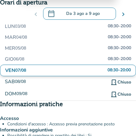
Orari di apertura
calendar_today
chevron_left
Da
3 ago
a
9 ago
chevron_right
.
Aprire il calendario per modificare le da
LUN
08:30
–
20:00
03/08
MAR
08:30
–
20:00
04/08
MER
08:30
–
20:00
05/08
GIO
08:30
–
20:00
06/08
VEN
08:30
–
20:00
07/08
SAB
08/08
door_front
Chiuso
DOM
09/08
door_front
Chiuso
Informazioni pratiche
Accesso
Condizioni d'accesso : Accesso previa prenotazione posto
Informazioni aggiuntive
Possibilità di prendere in prestito dei libri : Si