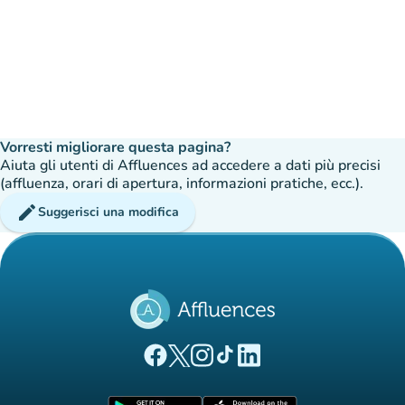
Vorresti migliorare questa pagina?
Aiuta gli utenti di Affluences ad accedere a dati più precisi
(affluenza, orari di apertura, informazioni pratiche, ecc.).
edit
Suggerisci una modifica
(nuova scheda)
(nuova scheda)
(nuova scheda)
(nuova scheda)
(nuova scheda)
Pagina Facebook di Affluences
Pagina Twitter di Affluences
Pagina Instagram di Affluences
Pagina Tiktok di Affluences
Pagina LinkedIn di Afflue