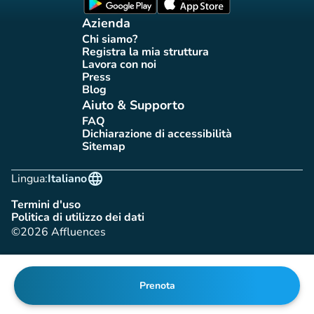
(nuova scheda)
(nuova scheda)
Azienda
Chi siamo?
(nuova scheda)
Registra la mia struttura
(nuova scheda)
Lavora con noi
(nuova scheda)
Press
(nuova scheda)
Blog
(nuova scheda)
Aiuto & Supporto
FAQ
(nuova scheda)
Dichiarazione di accessibilità
(nuova scheda)
Sitemap
(nuova scheda)
language
Lingua:
Italiano
Termini d'uso
(nuova scheda)
Politica di utilizzo dei dati
(nuova scheda)
©2026 Affluences
Prenota