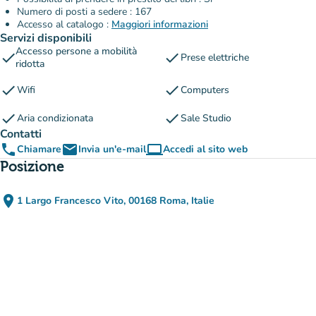
Numero di posti a sedere : 167
Accesso al catalogo :
Maggiori informazioni
Servizi disponibili
Accesso persone a mobilità
check
check
Prese elettriche
ridotta
check
check
Wifi
Computers
check
check
Aria condizionata
Sale Studio
Contatti
phone
email
computer
Chiamare
Invia un'e-mail
Accedi al sito web
(nuova scheda)
Posizione
place
1 Largo Francesco Vito, 00168 Roma, Italie
(apri in Google Maps)
(nuova scheda)