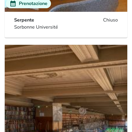
calendar_month
Prenotazione
Serpente
Chiuso
Sorbonne Université