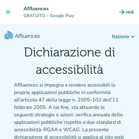
Vai al contenuto principale
Affluences
arrow_forward
vedi
clear
(nuova
GRATUITO
– Google Play
keyboard_arrow_down
Italiano
Dichiarazione di
accessibilità
Affluences si impegna a rendere accessibili le
proprie applicazioni pubbliche in conformità
all'articolo 47 della legge n. 2005-102 dell'11
febbraio 2005. A tal fine, sta attuando le
seguenti strategie e azioni: verifica annuale delle
applicazioni pubbliche rispetto a due standard di
accessibilità: RGAA e WCAG. La presente
dichiarazione di accessibilità si applica al sito web