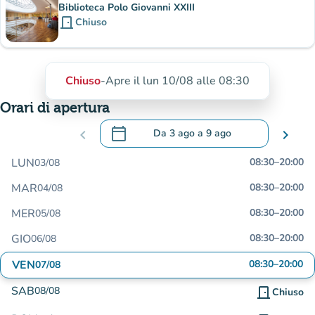
Biblioteca Polo Giovanni XXIII
door_front
Chiuso
Chiuso
-
Apre il lun 10/08 alle 08:30
Orari di apertura
calendar_today
chevron_left
Da
3 ago
a
9 ago
chevron_right
.
Aprire il calendario per modificare le da
LUN
08:30
–
20:00
03/08
MAR
08:30
–
20:00
04/08
MER
08:30
–
20:00
05/08
GIO
08:30
–
20:00
06/08
VEN
08:30
–
20:00
07/08
SAB
08/08
door_front
Chiuso