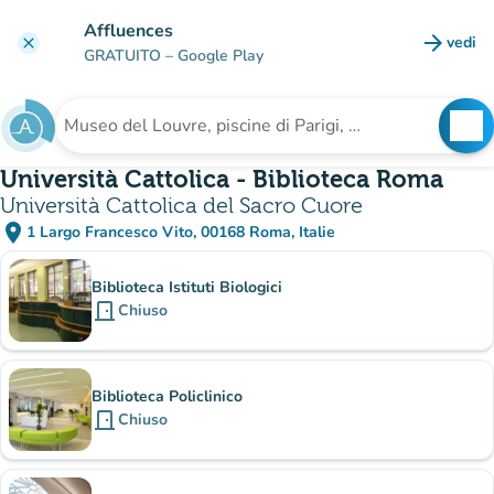
Vai al contenuto principale
Affluences
arrow_forward
vedi
clear
(nuova
GRATUITO
– Google Play
search
See
Cerca una struttura
Università Cattolica - Biblioteca Roma
Università Cattolica del Sacro Cuore
place
1 Largo Francesco Vito, 00168 Roma, Italie
(apri in Google Maps)
(nuova scheda)
Sotto-siti
Biblioteca Istituti Biologici
door_front
Chiuso
Biblioteca Policlinico
door_front
Chiuso