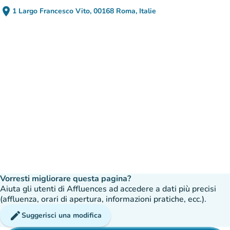
place
1 Largo Francesco Vito, 00168 Roma, Italie
(apri in Google Maps)
(nuova scheda)
Vorresti migliorare questa pagina?
Aiuta gli utenti di Affluences ad accedere a dati più precisi
(affluenza, orari di apertura, informazioni pratiche, ecc.).
edit
Suggerisci una modifica