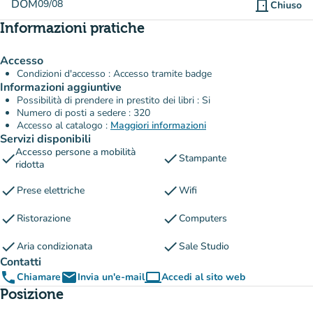
DOM
09/08
door_front
Chiuso
Informazioni pratiche
Accesso
Condizioni d'accesso : Accesso tramite badge
Informazioni aggiuntive
Possibilità di prendere in prestito dei libri : Si
Numero di posti a sedere : 320
Accesso al catalogo :
Maggiori informazioni
Servizi disponibili
Accesso persone a mobilità
check
check
Stampante
ridotta
check
check
Prese elettriche
Wifi
check
check
Ristorazione
Computers
check
check
Aria condizionata
Sale Studio
Contatti
phone
email
computer
Chiamare
Invia un'e-mail
Accedi al sito web
(nuova scheda)
Posizione