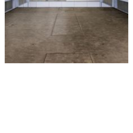
Lafayette Anticipations
Chiuso
Fondation d'Entreprise des
Galeries Lafayette