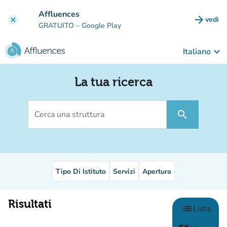
Vai al contenuto principale
Affluences
arrow_forward
vedi
clear
(nuova
GRATUITO
– Google Play
keyboard_arrow_down
Italiano
La tua ricerca
Cerca una struttura
search
Tipo Di Istituto
Servizi
Apertura
Risultati
Scegliere l
list
Lista