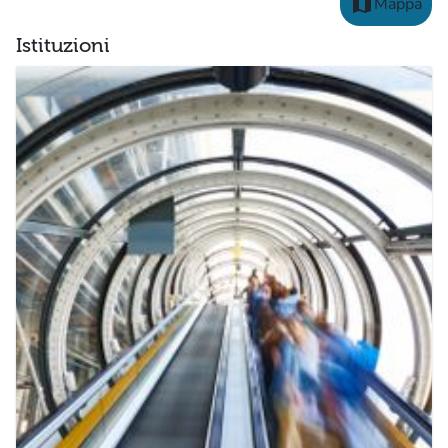
map
Mappa
Istituzioni