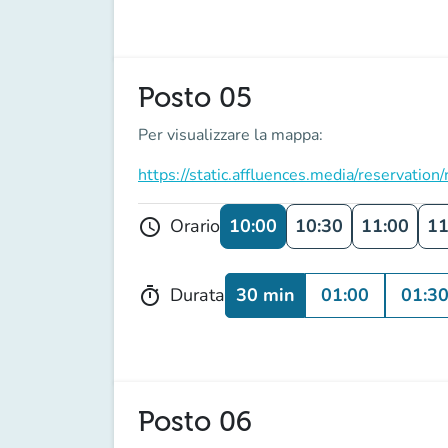
Posto 05
Per visualizzare la mappa:
https://static.affluences.media/reservati
10:00
10:30
11:00
11
Orario
schedule
30 min
01:00
01:3
Durata
timer
Posto 06