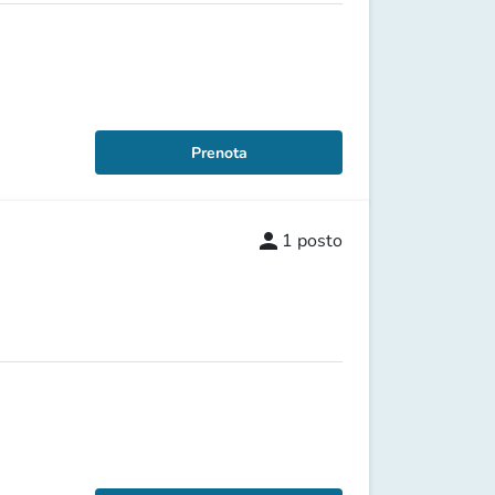
Prenota
person
1
posto