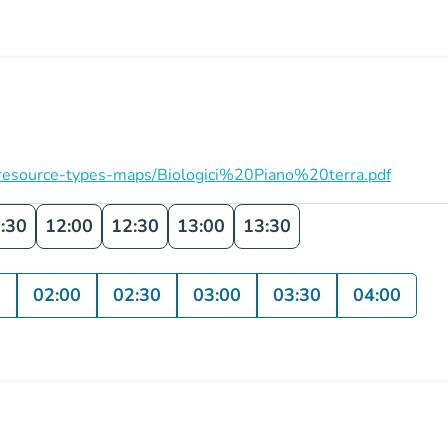
on/resource-types-maps/Biologici%20Piano%20terra.pdf
:30
12:00
12:30
13:00
13:30
0
02:00
02:30
03:00
03:30
04:00