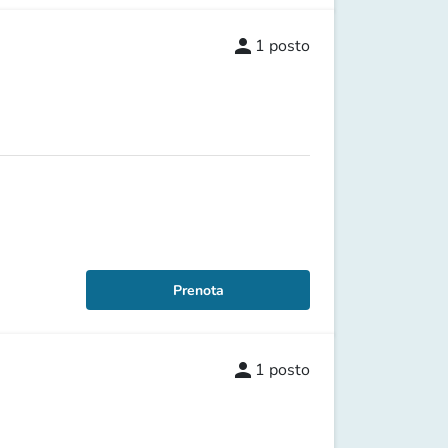
person
1
posto
Prenota
person
1
posto