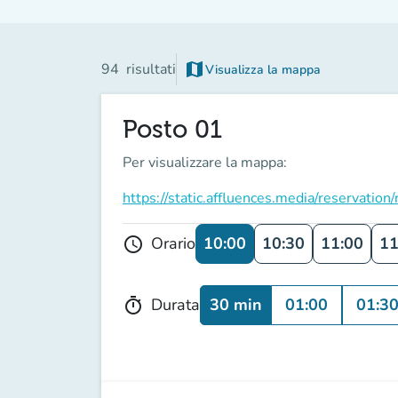
map
94
risultati
Visualizza la mappa
(nuova scheda)
Posto 01
Per visualizzare la mappa:
https://static.affluences.media/reservati
10:00
10:30
11:00
11
Orario
schedule
30 min
01:00
01:3
Durata
timer