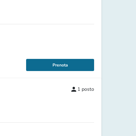
Prenota
person
1
posto