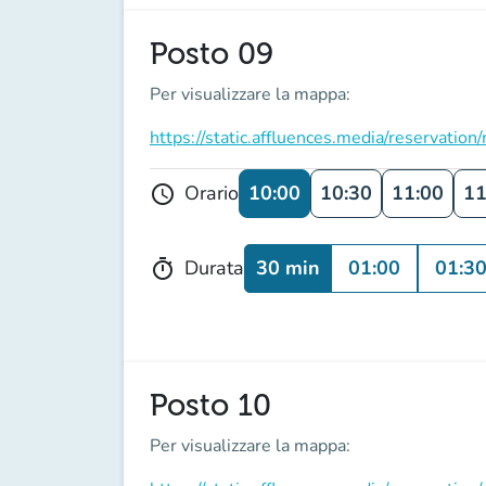
Posto 09
Per visualizzare la mappa:
https://static.affluences.media/reservati
10:00
10:30
11:00
11
Orario
schedule
30 min
01:00
01:3
Durata
timer
Posto 10
Per visualizzare la mappa: