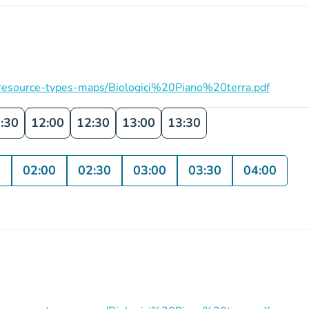
on/resource-types-maps/Biologici%20Piano%20terra.pdf
:30
12:00
12:30
13:00
13:30
0
02:00
02:30
03:00
03:30
04:00