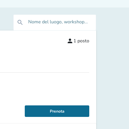
Nome del luogo, workshop...
search
person
1
posto
Prenota