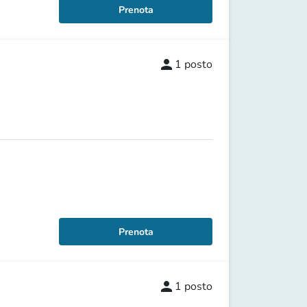
Prenota
person
1
posto
Prenota
person
1
posto