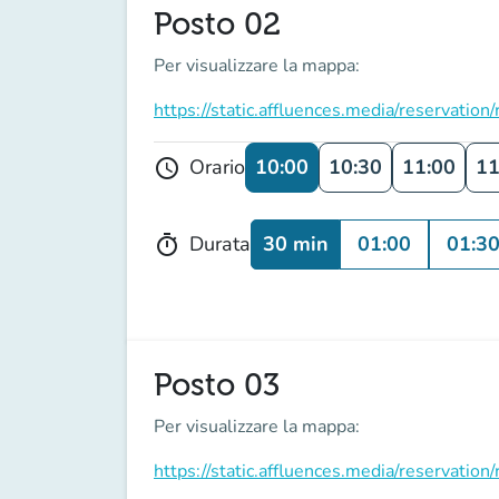
Posto 02
Per visualizzare la mappa:
https://static.affluences.media/reservati
10:00
10:30
11:00
11
Orario
schedule
30 min
01:00
01:3
Durata
timer
Posto 03
Per visualizzare la mappa:
https://static.affluences.media/reservati