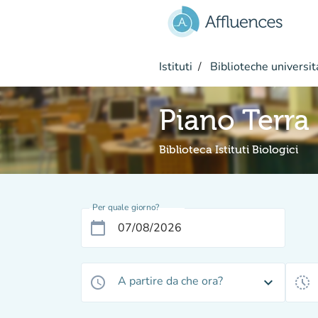
Vai al contenuto principale
Istituti
Biblioteche universit
Piano Terra
Biblioteca Istituti Biologici
Per quale giorno?
calendar_today
A partire da che ora?
access_time
expand_more
history_toggle_off