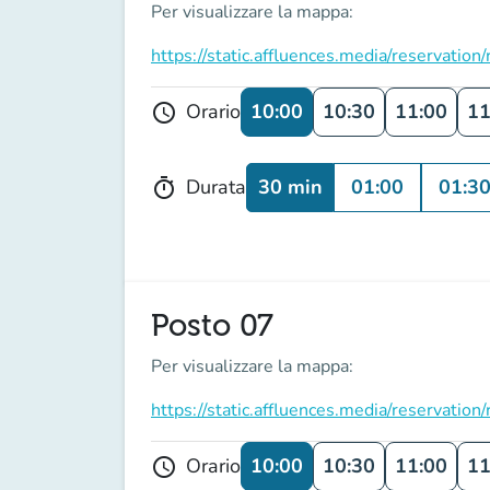
Per visualizzare la mappa:
https://static.affluences.media/reservati
10:00
10:30
11:00
11
Orario
schedule
30 min
01:00
01:3
Durata
timer
Posto 07
Per visualizzare la mappa:
https://static.affluences.media/reservati
10:00
10:30
11:00
11
Orario
schedule