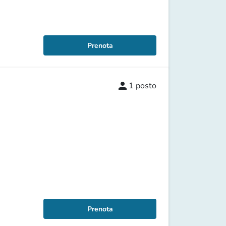
Prenota
person
1
posto
Prenota