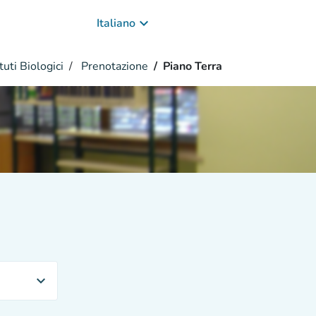
keyboard_arrow_down
Italiano
tuti Biologici
Prenotazione
Piano Terra
expand_more