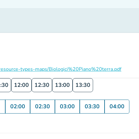
on/resource-types-maps/Biologici%20Piano%20terra.pdf
:30
12:00
12:30
13:00
13:30
0
02:00
02:30
03:00
03:30
04:00