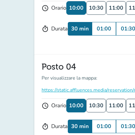
10:00
10:30
11:00
11
Orario
schedule
30 min
01:00
01:3
Durata
timer
Posto 04
Per visualizzare la mappa:
https://static.affluences.media/reservati
10:00
10:30
11:00
11
Orario
schedule
30 min
01:00
01:3
Durata
timer