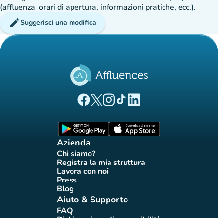
(affluenza, orari di apertura, informazioni pratiche, ecc.).
edit
Suggerisci una modifica
(nuova scheda)
(nuova scheda)
(nuova scheda)
(nuova scheda)
(nuova scheda)
Pagina Facebook di Affluences
Pagina Twitter di Affluences
Pagina Instagram di Affluences
Pagina Tiktok di Affluences
Pagina LinkedIn di Afflue
(nuova scheda)
(nuova scheda)
Azienda
Chi siamo?
(nuova scheda)
Registra la mia struttura
(nuova scheda)
Lavora con noi
(nuova scheda)
Press
(nuova scheda)
Blog
(nuova scheda)
Aiuto & Supporto
FAQ
(nuova scheda)