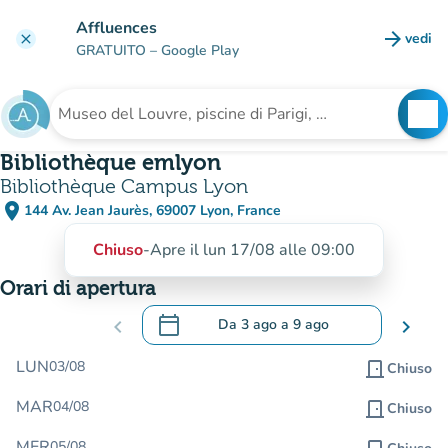
Vai al contenuto principale
Affluences
arrow_forward
vedi
clear
(nuova
GRATUITO
– Google Play
search
See
Cerca una struttura
Bibliothèque emlyon
Bibliothèque Campus Lyon
place
144 Av. Jean Jaurès, 69007 Lyon, France
(apri in Google Maps)
(nuova scheda)
Chiuso
-
Apre il lun 17/08 alle 09:00
Orari di apertura
calendar_today
chevron_left
Da
3 ago
a
9 ago
chevron_right
.
Aprire il calendario per modificare le da
LUN
03/08
door_front
Chiuso
MAR
04/08
door_front
Chiuso
MER
05/08