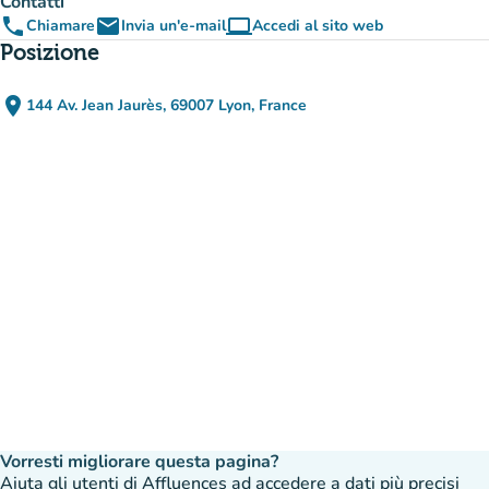
Contatti
phone
email
computer
Chiamare
Invia un'e-mail
Accedi al sito web
(nuova scheda)
Posizione
place
144 Av. Jean Jaurès, 69007 Lyon, France
(apri in Google Maps)
(nuova scheda)
Vorresti migliorare questa pagina?
Aiuta gli utenti di Affluences ad accedere a dati più precisi