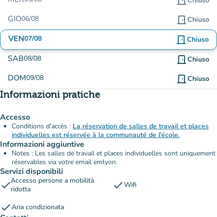
door_front
Chiuso
GIO
06/08
door_front
Chiuso
VEN
07/08
door_front
Chiuso
SAB
08/08
door_front
Chiuso
DOM
09/08
door_front
Chiuso
Informazioni pratiche
Accesso
Conditions d'accès :
La réservation de salles de travail et places
individuelles est réservée à la communauté de l'école.
Informazioni aggiuntive
Notes : Les salles de travail et places individuelles sont uniquement
réservables via votre email emlyon.
Servizi disponibili
Accesso persone a mobilità
check
check
Wifi
ridotta
check
Aria condizionata