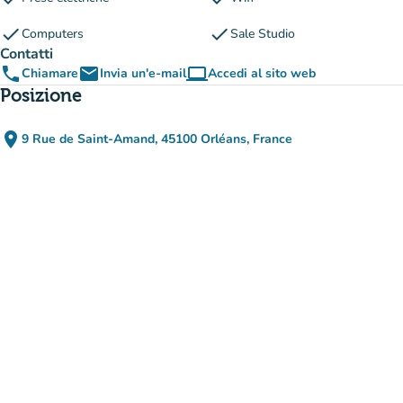
check
check
Computers
Sale Studio
Contatti
phone
email
computer
Chiamare
Invia un'e-mail
Accedi al sito web
(nuova scheda)
Posizione
place
9 Rue de Saint-Amand, 45100 Orléans, France
(apri in Google Maps)
(nuova scheda)