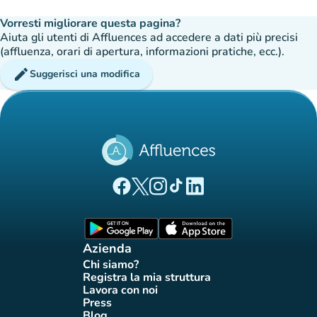
Vorresti migliorare questa pagina?
Aiuta gli utenti di Affluences ad accedere a dati più precisi
(affluenza, orari di apertura, informazioni pratiche, ecc.).
edit
Suggerisci una modifica
(nuova scheda)
(nuova scheda)
(nuova scheda)
(nuova scheda)
(nuova scheda)
Pagina Facebook di Affluences
Pagina Twitter di Affluences
Pagina Instagram di Affluences
Pagina Tiktok di Affluences
Pagina LinkedIn di Afflue
(nuova scheda)
(nuova scheda)
Azienda
Chi siamo?
(nuova scheda)
Registra la mia struttura
(nuova scheda)
Lavora con noi
(nuova scheda)
Press
(nuova scheda)
Blog