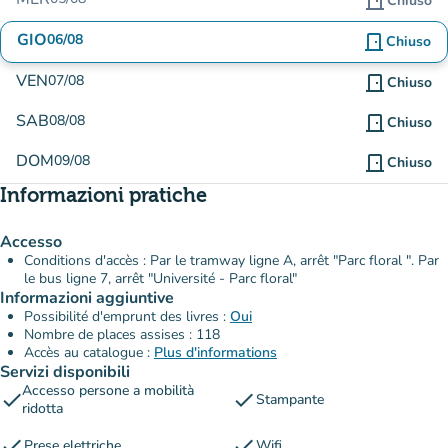
door_front
Chiuso
GIO
06/08
door_front
Chiuso
VEN
07/08
door_front
Chiuso
SAB
08/08
door_front
Chiuso
DOM
09/08
door_front
Chiuso
Informazioni pratiche
Accesso
Conditions d'accès : Par le tramway ligne A, arrêt "Parc floral ". Par
le bus ligne 7, arrêt "Université - Parc floral"
Informazioni aggiuntive
Possibilité d'emprunt des livres :
Oui
Nombre de places assises : 118
Accès au catalogue :
Plus d'informations
Servizi disponibili
Accesso persone a mobilità
check
check
Stampante
ridotta
check
check
Prese elettriche
Wifi