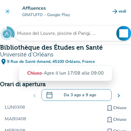
Vai al contenuto principale
Affluences
arrow_forward
vedi
clear
(nuova
GRATUITO
– Google Play
search
See
Cerca una struttura
Bibliothèque des Études en Santé
Université d'Orléans
place
9 Rue de Saint-Amand, 45100 Orléans, France
(apri in Google Maps)
(nuova scheda)
Chiuso
-
Apre il lun 17/08 alle 09:00
Orari di apertura
calendar_today
chevron_left
Da
3 ago
a
9 ago
chevron_right
.
Aprire il calendario per modificare le da
LUN
03/08
door_front
Chiuso
MAR
04/08
door_front
Chiuso
MER
05/08