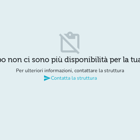
content_paste_off
o non ci sono più disponibilità per la tua
Per ulteriori informazioni, contattare la struttura
send
Contatta la struttura