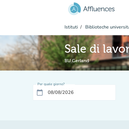
Vai al contenuto principale
Istituti
Biblioteche universit
Sale di lavo
BU Gerland
Per quale giorno?
calendar_today