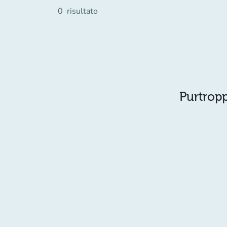
0
risultato
Purtropp