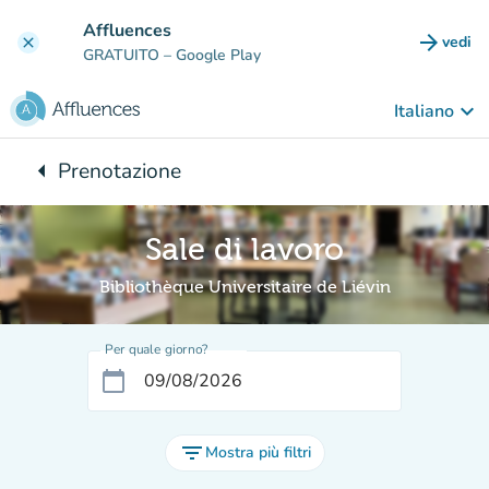
Vai al contenuto principale
Affluences
arrow_forward
vedi
clear
(nuova
GRATUITO
– Google Play
keyboard_arrow_down
Italiano
arrow_left
Prenotazione
Torna a:
Sale di lavoro
Bibliothèque Universitaire de Liévin
Per quale giorno?
calendar_today
filter_list
Mostra più filtri