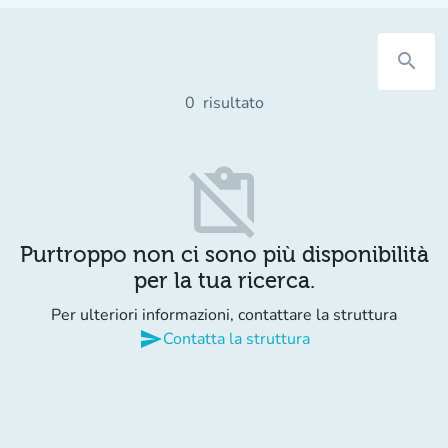
search
0
risultato
content_paste_off
Purtroppo non ci sono più disponibilità
per la tua ricerca.
Per ulteriori informazioni, contattare la struttura
send
Contatta la struttura