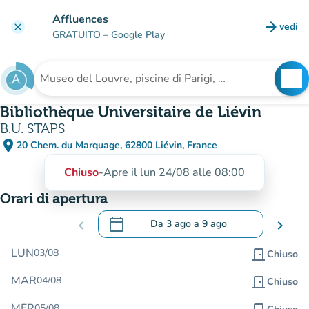
Vai al contenuto principale
Affluences
arrow_forward
vedi
clear
(nuova
GRATUITO
– Google Play
search
See
Cerca una struttura
Bibliothèque Universitaire de Liévin
B.U. STAPS
place
20 Chem. du Marquage, 62800 Liévin, France
(apri in Google Maps)
(nuova scheda)
Chiuso
-
Apre il lun 24/08 alle 08:00
Orari di apertura
calendar_today
chevron_left
Da
3 ago
a
9 ago
chevron_right
.
Aprire il calendario per modificare le da
LUN
03/08
door_front
Chiuso
MAR
04/08
door_front
Chiuso
MER
05/08