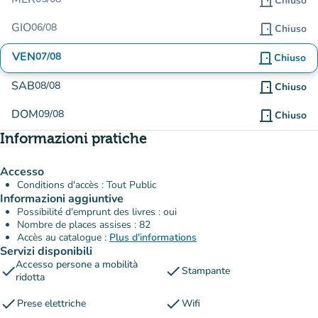
door_front
Chiuso
GIO
06/08
door_front
Chiuso
VEN
07/08
door_front
Chiuso
SAB
08/08
door_front
Chiuso
DOM
09/08
door_front
Chiuso
Informazioni pratiche
Accesso
Conditions d'accès : Tout Public
Informazioni aggiuntive
Possibilité d'emprunt des livres : oui
Nombre de places assises : 82
Accès au catalogue :
Plus d'informations
Servizi disponibili
Accesso persone a mobilità
check
check
Stampante
ridotta
check
check
Prese elettriche
Wifi