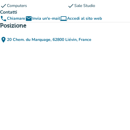
check
check
Computers
Sale Studio
Contatti
phone
email
computer
Chiamare
Invia un'e-mail
Accedi al sito web
(nuova scheda)
Posizione
place
20 Chem. du Marquage, 62800 Liévin, France
(apri in Google Maps)
(nuova scheda)