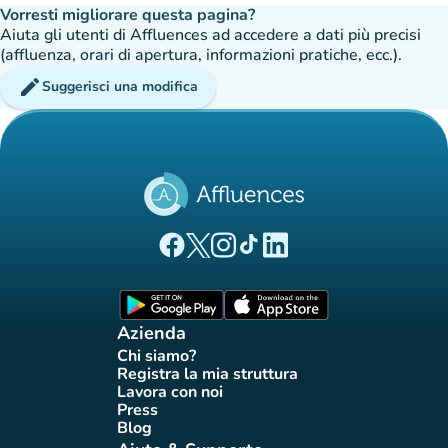
Vorresti migliorare questa pagina?
Aiuta gli utenti di Affluences ad accedere a dati più precisi
(affluenza, orari di apertura, informazioni pratiche, ecc.).
edit
Suggerisci una modifica
(nuova scheda)
(nuova scheda)
(nuova scheda)
(nuova scheda)
(nuova scheda)
Pagina Facebook di Affluences
Pagina Twitter di Affluences
Pagina Instagram di Affluences
Pagina Tiktok di Affluences
Pagina LinkedIn di Afflue
(nuova scheda)
(nuova scheda)
Azienda
Chi siamo?
(nuova scheda)
Registra la mia struttura
(nuova scheda)
Lavora con noi
(nuova scheda)
Press
(nuova scheda)
Blog
(nuova scheda)