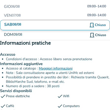
GIO
09:00
–
14:00
06/08
VEN
09:00
–
14:00
07/08
SAB
08/08
door_front
Chiuso
DOM
09/08
door_front
Chiuso
Informazioni pratiche
Accesso
Condizioni d'accesso : Accesso libero senza prenotazione
Informazioni aggiuntive
Accesso al catalogo :
Maggiori informazioni
Note : Sale consultazione aperte a utenti UniMc ed esterni
Possibilità di prendere in prestito dei libri : Richieste tramite Quaerit,
BiblioMarche Sud, telefono, e-mail etc.
Numero di posti a sedere : 38 posti
Servizi disponibili
check
check
Prese elettriche
Wifi
check
check
Caffè
Computers