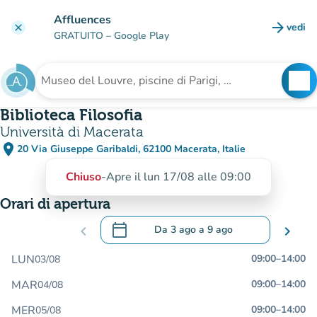
Vai al contenuto principale
Affluences
arrow_forward
vedi
clear
(nuova
GRATUITO
– Google Play
search
See
Cerca una struttura
Biblioteca Filosofia
Università di Macerata
place
20 Via Giuseppe Garibaldi, 62100 Macerata, Italie
(apri in Google Maps)
(nuova scheda)
Chiuso
-
Apre il lun 17/08 alle 09:00
Orari di apertura
calendar_today
chevron_left
Da
3 ago
a
9 ago
chevron_right
.
Aprire il calendario per modificare le da
LUN
09:00
–
14:00
03/08
MAR
09:00
–
14:00
04/08
MER
09:00
–
14:00
05/08