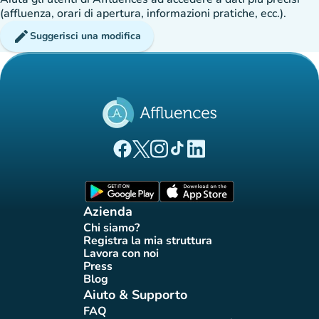
(affluenza, orari di apertura, informazioni pratiche, ecc.).
edit
Suggerisci una modifica
(nuova scheda)
(nuova scheda)
(nuova scheda)
(nuova scheda)
(nuova scheda)
Pagina Facebook di Affluences
Pagina Twitter di Affluences
Pagina Instagram di Affluences
Pagina Tiktok di Affluences
Pagina LinkedIn di Afflue
(nuova scheda)
(nuova scheda)
Azienda
Chi siamo?
(nuova scheda)
Registra la mia struttura
(nuova scheda)
Lavora con noi
(nuova scheda)
Press
(nuova scheda)
Blog
(nuova scheda)
Aiuto & Supporto
FAQ
(nuova scheda)