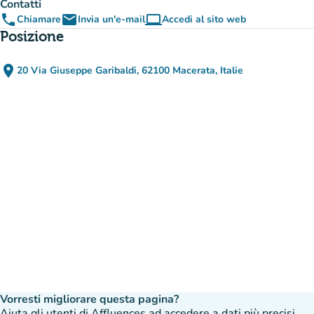
Contatti
phone
email
computer
Chiamare
Invia un'e-mail
Accedi al sito web
(nuova scheda)
Posizione
place
20 Via Giuseppe Garibaldi, 62100 Macerata, Italie
(apri in Google Maps)
(nuova scheda)
Vorresti migliorare questa pagina?
Aiuta gli utenti di Affluences ad accedere a dati più precisi