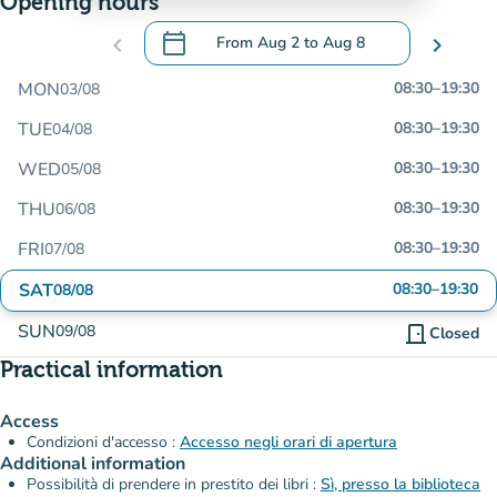
Opening hours
calendar_today
chevron_left
From
Aug 2
to
Aug 8
chevron_right
.
Open the calendar to change dates
MON
08:30
–
19:30
03/08
TUE
08:30
–
19:30
04/08
WED
08:30
–
19:30
05/08
THU
08:30
–
19:30
06/08
FRI
08:30
–
19:30
07/08
SAT
08:30
–
19:30
08/08
SUN
09/08
door_front
Closed
Practical information
Access
Condizioni d'accesso :
Accesso negli orari di apertura
Additional information
Possibilità di prendere in prestito dei libri :
Sì, presso la biblioteca