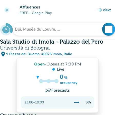
Go to main content
Affluences
arrow_forward
view
clear
(new t
FREE
– Google Play
search
See
Search for an institution
Sala Studio di Imola - Palazzo del Pero
Università di Bologna
place
9 Piazza del Duomo, 40026 Imola, Italie
(open in Google Maps)
(new tab)
Open
-
Closes at 7:30 PM
Live
0
%
5%
occupancy
insights
Forecasts
trending_flat
13:00
–
19:00
5%
Stable