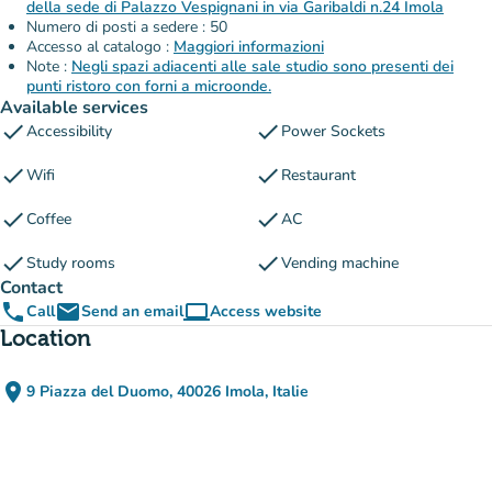
della sede di Palazzo Vespignani in via Garibaldi n.24 Imola
Numero di posti a sedere : 50
Accesso al catalogo :
Maggiori informazioni
Note :
Negli spazi adiacenti alle sale studio sono presenti dei
punti ristoro con forni a microonde.
Available services
check
check
Accessibility
Power Sockets
check
check
Wifi
Restaurant
check
check
Coffee
AC
check
check
Study rooms
Vending machine
Contact
phone
email
computer
Call
Send an email
Access website
(new tab)
Location
place
9 Piazza del Duomo, 40026 Imola, Italie
(open in Google Maps)
(new tab)