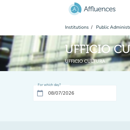
Go to main content
Institutions
Public Administ
UFFICIO C
UFFICIO CULTURA
For which day?
calendar_today