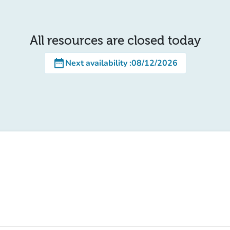
All resources are closed today
date_range
Next availability
:
08/12/2026