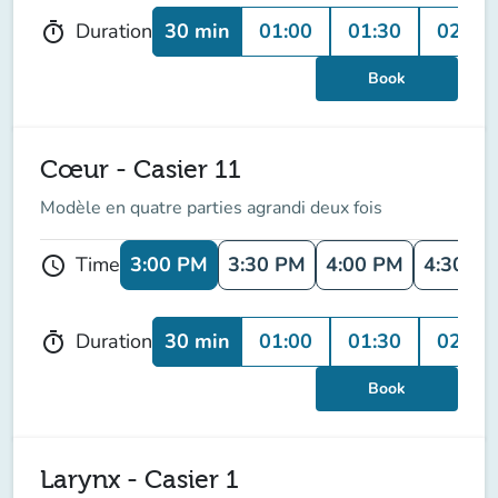
30 min
01:00
01:30
02:00
Duration
timer
Book
Cœur - Casier 11
Modèle en quatre parties agrandi deux fois
3:00 PM
3:30 PM
4:00 PM
4:30 P
Time
schedule
30 min
01:00
01:30
02:00
Duration
timer
Book
Larynx - Casier 1