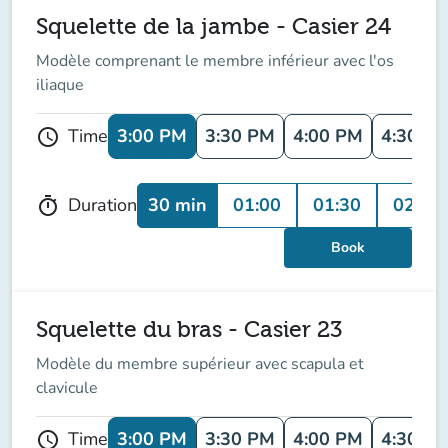
Squelette de la jambe - Casier 24
Modèle comprenant le membre inférieur avec l'os
iliaque
3:00 PM
3:30 PM
4:00 PM
4:30 P
Time
schedule
30 min
01:00
01:30
02:00
Duration
timer
Book
Squelette du bras - Casier 23
Modèle du membre supérieur avec scapula et
clavicule
3:00 PM
3:30 PM
4:00 PM
4:30 P
Time
schedule