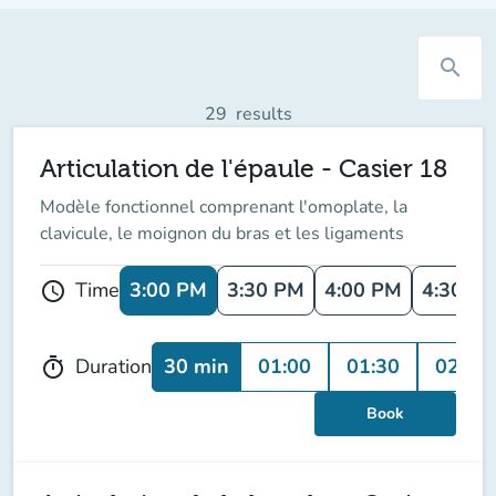
search
29
results
Articulation de l'épaule - Casier 18
Modèle fonctionnel comprenant l'omoplate, la
clavicule, le moignon du bras et les ligaments
3:00 PM
3:30 PM
4:00 PM
4:30 P
Time
schedule
30 min
01:00
01:30
02:00
Duration
timer
Book