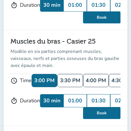
30 min
01:00
01:30
02:00
Duration
timer
Book
Muscles du bras - Casier 25
Modèle en six parties comprenant muscles,
vaisseaux, nerfs et parties osseuses du bras gauche
avec épaule et main.
3:00 PM
3:30 PM
4:00 PM
4:30 P
Time
schedule
30 min
01:00
01:30
02:00
Duration
timer
Book