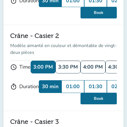
30 min
01:00
01:30
02:00
Duration
timer
Book
Crâne - Casier 2
Modèle aimanté en couleur et démontable de vingt-
deux pièces
3:00 PM
3:30 PM
4:00 PM
4:30 P
Time
schedule
30 min
01:00
01:30
02:00
Duration
timer
Book
Crâne - Casier 3