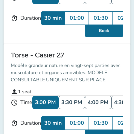
30 min
01:00
01:30
02:00
Duration
timer
Book
Torse - Casier 27
Modèle grandeur nature en vingt-sept parties avec
musculature et organes amovibles. MODELE
CONSULTABLE UNIQUEMENT SUR PLACE.
person
1
seat
3:00 PM
3:30 PM
4:00 PM
4:30 P
Time
schedule
30 min
01:00
01:30
02:00
Duration
timer