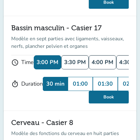
Book
Bassin masculin - Casier 17
Modèle en sept parties avec ligaments, vaisseaux,
nerfs, plancher pelvien et organes
3:00 PM
3:30 PM
4:00 PM
4:30 P
Time
schedule
30 min
01:00
01:30
02:00
Duration
timer
Book
Cerveau - Casier 8
Modèle des fonctions du cerveau en huit parties