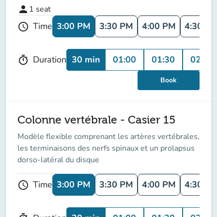
person
1
seat
3:00 PM
3:30 PM
4:00 PM
4:30 P
Time
schedule
30 min
01:00
01:30
02:00
Duration
timer
Book
Colonne vertébrale - Casier 15
Modèle flexible comprenant les artères vertébrales,
les terminaisons des nerfs spinaux et un prolapsus
dorso-latéral du disque
3:00 PM
3:30 PM
4:00 PM
4:30 P
Time
schedule