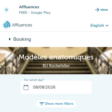
Go to main content
Affluences
arrow_forward
view
clear
(new t
FREE
– Google Play
keyboard_arrow_down
English
arrow_left
Booking
Back to:
Modèles anatomiques
BU Rockefeller
For which day?
calendar_today
filter_list
Show more filters