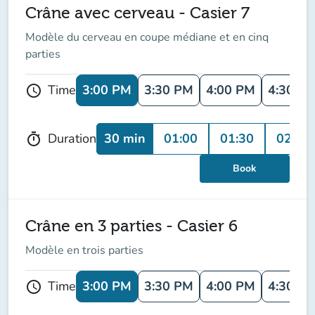
Crâne avec cerveau - Casier 7
Modèle du cerveau en coupe médiane et en cinq
parties
3:00 PM
3:30 PM
4:00 PM
4:30 P
Time
schedule
30 min
01:00
01:30
02:00
Duration
timer
Book
Crâne en 3 parties - Casier 6
Modèle en trois parties
3:00 PM
3:30 PM
4:00 PM
4:30 P
Time
schedule