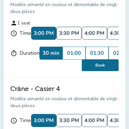
Modèle aimanté en couleur et démontable de vingt-
deux pièces
person
1
seat
3:00 PM
3:30 PM
4:00 PM
4:30 P
Time
schedule
30 min
01:00
01:30
02:00
Duration
timer
Book
Crâne - Casier 4
Modèle aimanté en couleur et démontable de vingt-
deux pièces
3:00 PM
3:30 PM
4:00 PM
4:30 P
Time
schedule