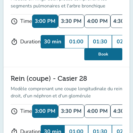
segments pulmonaires et l'arbre bronchique
3:00 PM
3:30 PM
4:00 PM
4:30 P
Time
schedule
30 min
01:00
01:30
02:00
Duration
timer
Book
Rein (coupe) - Casier 28
Modèle comprenant une coupe longitudinale du rein
droit, d'un néphron et d'un glomérule
3:00 PM
3:30 PM
4:00 PM
4:30 P
Time
schedule
30 min
01:00
01:30
02:00
Duration
timer