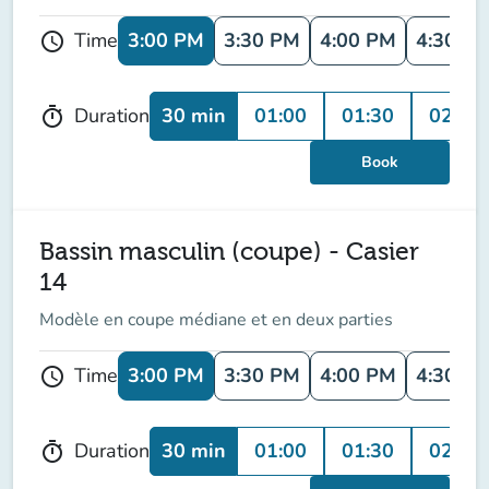
3:00 PM
3:30 PM
4:00 PM
4:30 P
Time
schedule
30 min
01:00
01:30
02:00
Duration
timer
Book
Bassin masculin (coupe) - Casier
14
Modèle en coupe médiane et en deux parties
3:00 PM
3:30 PM
4:00 PM
4:30 P
Time
schedule
30 min
01:00
01:30
02:00
Duration
timer