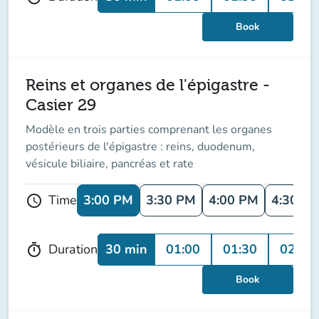
Book
Reins et organes de l'épigastre -
Casier 29
Modèle en trois parties comprenant les organes
postérieurs de l'épigastre : reins, duodenum,
vésicule biliaire, pancréas et rate
3:00 PM
3:30 PM
4:00 PM
4:30 P
Time
schedule
30 min
01:00
01:30
02:00
Duration
timer
Book