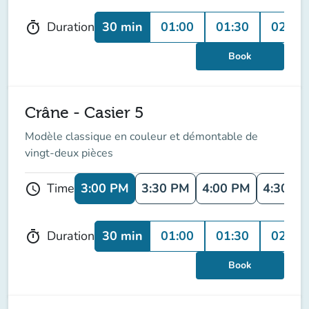
30 min
01:00
01:30
02:00
Duration
timer
Book
Crâne - Casier 5
Modèle classique en couleur et démontable de
vingt-deux pièces
3:00 PM
3:30 PM
4:00 PM
4:30 P
Time
schedule
30 min
01:00
01:30
02:00
Duration
timer
Book