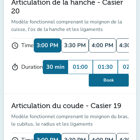
Articulation de la hanche - Casier
20
Modèle fonctionnel comprenant le moignon de la
cuisse, l'os de la hanche et les ligaments
3:00 PM
3:30 PM
4:00 PM
4:30 P
Time
schedule
30 min
01:00
01:30
02:00
Duration
timer
Book
Articulation du coude - Casier 19
Modèle fonctionnel comprenant le moignon du bras,
le cubitus, le radius et les ligaments
3:00 PM
3:30 PM
4:00 PM
4:30 P