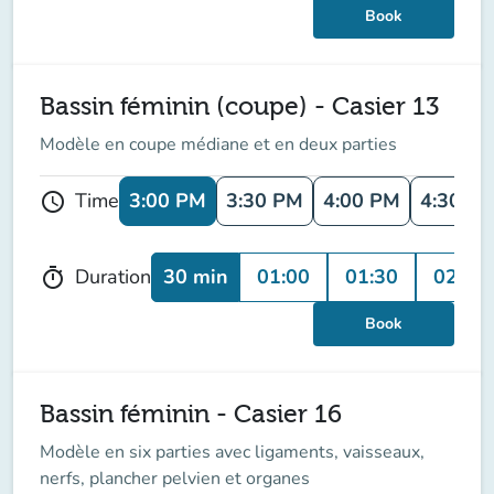
Book
Bassin féminin (coupe) - Casier 13
Modèle en coupe médiane et en deux parties
3:00 PM
3:30 PM
4:00 PM
4:30 P
Time
schedule
30 min
01:00
01:30
02:00
Duration
timer
Book
Bassin féminin - Casier 16
Modèle en six parties avec ligaments, vaisseaux,
nerfs, plancher pelvien et organes