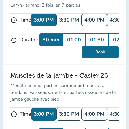
Larynx agrandi 2 fois, en 7 parties.
3:00 PM
3:30 PM
4:00 PM
4:30 P
Time
schedule
30 min
01:00
01:30
02:00
Duration
timer
Book
Muscles de la jambe - Casier 26
Modèle en neuf parties comprenant muscles,
tendons, vaisseaux, nerfs et parties osseuses de la
jambe gauche avec pied
3:00 PM
3:30 PM
4:00 PM
4:30 P
Time
schedule