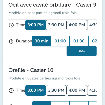
Oeil avec cavité orbitaire - Casier 9
Modèle en sept parties agrandi trois fois
3:00 PM
3:30 PM
4:00 PM
4:30 P
Time
schedule
30 min
01:00
01:30
02:00
Duration
timer
Book
Oreille - Casier 10
Modèle en quatre parties agrandi trois fois
3:00 PM
3:30 PM
4:00 PM
4:30 P
Time
schedule