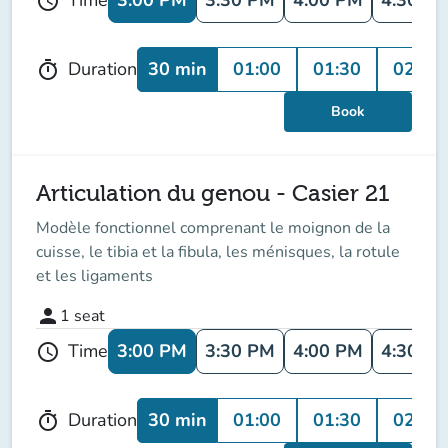
Time
schedule
30 min
01:00
01:30
02:00
Duration
timer
Book
Articulation du genou - Casier 21
Modèle fonctionnel comprenant le moignon de la
cuisse, le tibia et la fibula, les ménisques, la rotule
et les ligaments
person
1
seat
3:00 PM
3:30 PM
4:00 PM
4:30 P
Time
schedule
30 min
01:00
01:30
02:00
Duration
timer