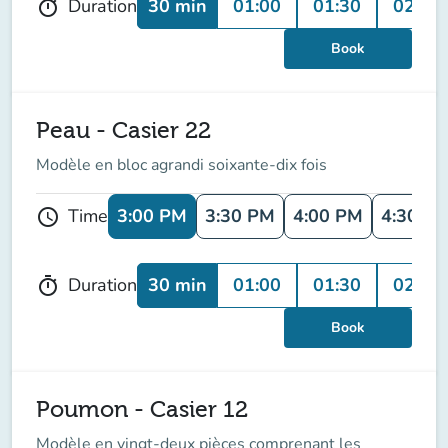
30 min
01:00
01:30
02:00
Duration
timer
Book
Peau - Casier 22
Modèle en bloc agrandi soixante-dix fois
3:00 PM
3:30 PM
4:00 PM
4:30 P
Time
schedule
30 min
01:00
01:30
02:00
Duration
timer
Book
Poumon - Casier 12
Modèle en vingt-deux pièces comprenant les