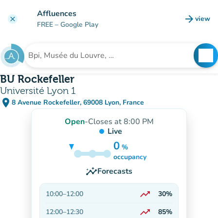
Go to main content
Affluences
arrow_forward
view
clear
(new t
FREE
– Google Play
search
See
Search for an institution
BU Rockefeller
Université Lyon 1
place
8 Avenue Rockefeller, 69008 Lyon, France
(open in Google Maps)
(new tab)
Open
-
Closes at 8:00 PM
Live
0
%
25%
occupancy
insights
Forecasts
trending_up
10:00
–
12:00
30%
On the rise
trending_up
12:00
–
12:30
85%