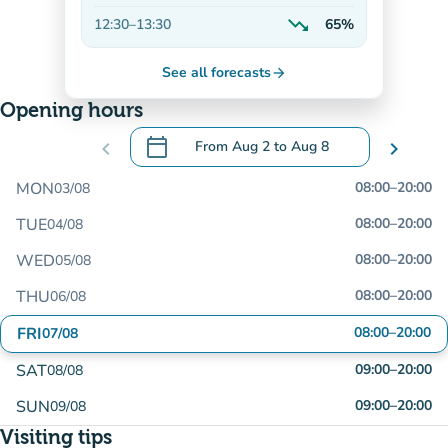
On the rise
trending_down
12:30
–
13:30
65%
Decreasing
See all forecasts
arrow_forward
Opening hours
calendar_today
chevron_left
From
Aug 2
to
Aug 8
chevron_right
.
Open the calendar to change dates
MON
08:00
–
20:00
03/08
TUE
08:00
–
20:00
04/08
WED
08:00
–
20:00
05/08
THU
08:00
–
20:00
06/08
FRI
08:00
–
20:00
07/08
SAT
09:00
–
20:00
08/08
SUN
09:00
–
20:00
09/08
Visiting tips