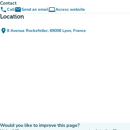
Contact
phone
email
computer
Call
Send an email
Access website
(new tab)
Location
place
8 Avenue Rockefeller, 69008 Lyon, France
(open in Google Maps)
(new tab)
Would you like to improve this page?