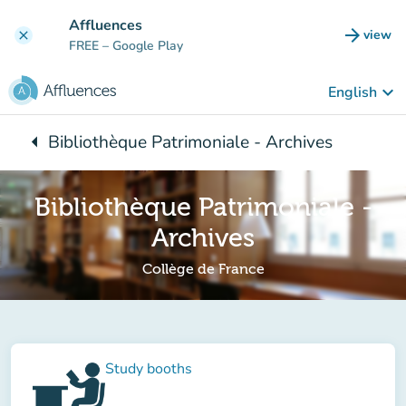
Go to main content
Affluences
arrow_forward
view
clear
(new t
FREE
– Google Play
keyboard_arrow_down
English
arrow_left
Bibliothèque Patrimoniale - Archives
Back to:
Bibliothèque Patrimoniale -
Archives
Collège de France
Study booths