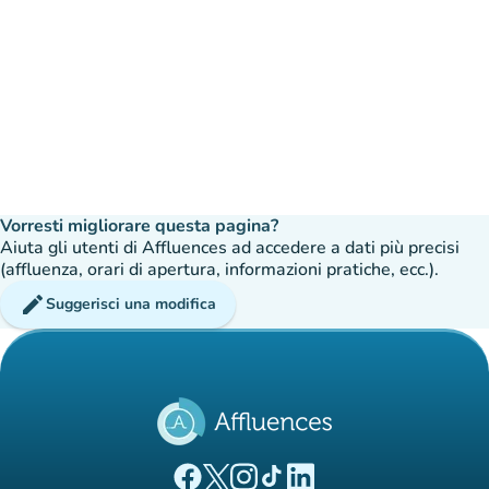
Vorresti migliorare questa pagina?
Aiuta gli utenti di Affluences ad accedere a dati più precisi
(affluenza, orari di apertura, informazioni pratiche, ecc.).
edit
Suggerisci una modifica
(nuova scheda)
(nuova scheda)
(nuova scheda)
(nuova scheda)
(nuova scheda)