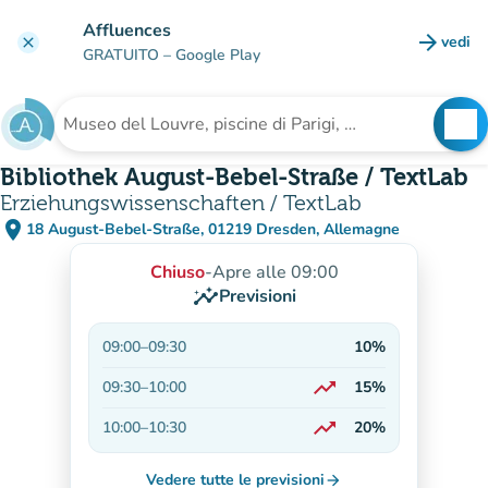
Vai al contenuto principale
Affluences
arrow_forward
vedi
clear
(nuova
GRATUITO
– Google Play
search
See
Cerca una struttura
Bibliothek August-Bebel-Straße / TextLab
Erziehungswissenschaften / TextLab
place
18 August-Bebel-Straße, 01219 Dresden, Allemagne
(apri in Google Maps)
(nuova scheda)
Chiuso
-
Apre alle 09:00
insights
Previsioni
09:00
–
09:30
10%
trending_up
09:30
–
10:00
15%
In aumento
trending_up
10:00
–
10:30
20%
In aumento
Vedere tutte le previsioni
arrow_forward