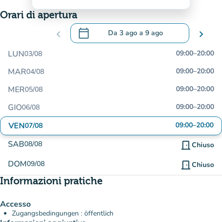
Orari di apertura
calendar_today
chevron_left
Da
3 ago
a
9 ago
chevron_right
.
Aprire il calendario per modificare le da
LUN
09:00
–
20:00
03/08
MAR
09:00
–
20:00
04/08
MER
09:00
–
20:00
05/08
GIO
09:00
–
20:00
06/08
VEN
09:00
–
20:00
07/08
SAB
08/08
door_front
Chiuso
DOM
09/08
door_front
Chiuso
Informazioni pratiche
Accesso
Zugangsbedingungen : öffentlich