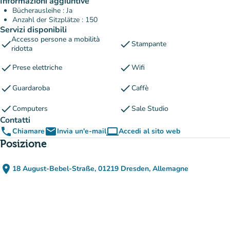
Informazioni aggiuntive
Bücherausleihe : Ja
Anzahl der Sitzplätze : 150
Servizi disponibili
Accesso persone a mobilità
check
check
Stampante
ridotta
check
check
Prese elettriche
Wifi
check
check
Guardaroba
Caffè
check
check
Computers
Sale Studio
Contatti
phone
email
computer
Chiamare
Invia un'e-mail
Accedi al sito web
(nuova scheda)
Posizione
place
18 August-Bebel-Straße, 01219 Dresden, Allemagne
(apri in Google Maps)
(nuova scheda)