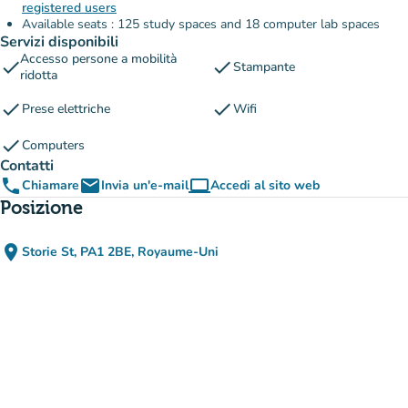
registered users
Available seats : 125 study spaces and 18 computer lab spaces
Servizi disponibili
Accesso persone a mobilità
check
check
Stampante
ridotta
check
check
Prese elettriche
Wifi
check
Computers
Contatti
phone
email
computer
Chiamare
Invia un'e-mail
Accedi al sito web
(nuova scheda)
Posizione
place
Storie St, PA1 2BE, Royaume-Uni
(apri in Google Maps)
(nuova scheda)