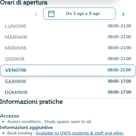
Orari di apertura
calendar_today
chevron_left
Da
3 ago
a
9 ago
chevron_right
.
Aprire il calendario per modificare le da
LUN
08:00
–
21:00
03/08
MAR
08:00
–
21:00
04/08
MER
08:00
–
21:00
05/08
GIO
08:00
–
21:00
06/08
VEN
08:00
–
21:00
07/08
SAB
09:00
–
17:00
08/08
DOM
09:00
–
17:00
09/08
Informazioni pratiche
Accesso
Access conditions : Study spaces open to all
Informazioni aggiuntive
Book lending :
Available to UWS students & staff and other