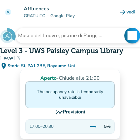
Vai al contenuto principale
Affluences
arrow_forward
vedi
clear
(nuova
GRATUITO
– Google Play
search
See
Cerca una struttura
Level 3 - UWS Paisley Campus Library
Level 3
place
Storie St, PA1 2BE, Royaume-Uni
(apri in Google Maps)
(nuova scheda)
Aperto
-
Chiude alle 21:00
The occupancy rate is temporarily
unavailable
insights
Previsioni
trending_flat
17:00
–
20:30
5%
Stabile