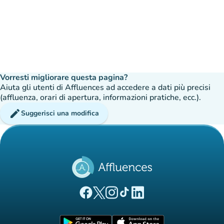
Vorresti migliorare questa pagina?
Aiuta gli utenti di Affluences ad accedere a dati più precisi
(affluenza, orari di apertura, informazioni pratiche, ecc.).
edit
Suggerisci una modifica
(nuova scheda)
(nuova scheda)
(nuova scheda)
(nuova scheda)
(nuova scheda)
Pagina Facebook di Affluences
Pagina Twitter di Affluences
Pagina Instagram di Affluences
Pagina Tiktok di Affluences
Pagina LinkedIn di Afflue
(nuova scheda)
(nuova scheda)