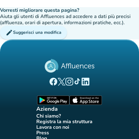
Vorresti migliorare questa pagina?
Aiuta gli utenti di Affluences ad accedere a dati più precisi
(affluenza, orari di apertura, informazioni pratiche, ecc.).
edit
Suggerisci una modifica
(nuova scheda)
(nuova scheda)
(nuova scheda)
(nuova scheda)
(nuova scheda)
Pagina Facebook di Affluences
Pagina Twitter di Affluences
Pagina Instagram di Affluences
Pagina Tiktok di Affluences
Pagina LinkedIn di Afflue
(nuova scheda)
(nuova scheda)
Azienda
Chi siamo?
(nuova scheda)
Registra la mia struttura
(nuova scheda)
Lavora con noi
(nuova scheda)
Press
(nuova scheda)
Blog