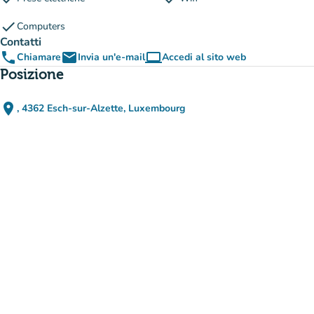
check
Computers
Contatti
phone
email
computer
Chiamare
Invia un'e-mail
Accedi al sito web
(nuova scheda)
Posizione
place
, 4362 Esch-sur-Alzette, Luxembourg
(apri in Google Maps)
(nuova scheda)