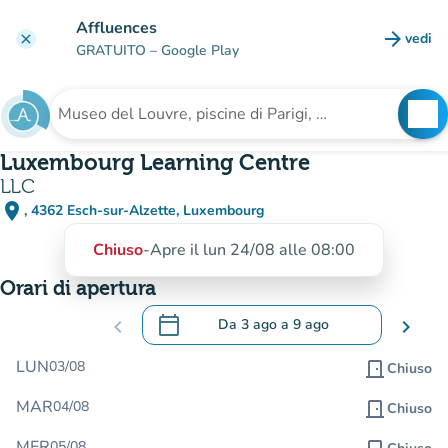
Vai al contenuto principale
Affluences
arrow_forward
vedi
clear
(nuova
GRATUITO
– Google Play
search
See
Cerca una struttura
Luxembourg Learning Centre
LLC
place
, 4362 Esch-sur-Alzette, Luxembourg
(apri in Google Maps)
(nuova scheda)
Chiuso
-
Apre il lun 24/08 alle 08:00
Orari di apertura
calendar_today
chevron_left
Da
3 ago
a
9 ago
chevron_right
.
Aprire il calendario per modificare le da
LUN
03/08
door_front
Chiuso
MAR
04/08
door_front
Chiuso
MER
05/08