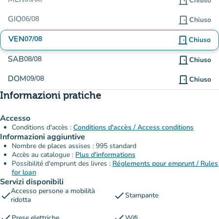
door_front
Chiuso
GIO
06/08
door_front
Chiuso
VEN
07/08
door_front
Chiuso
SAB
08/08
door_front
Chiuso
DOM
09/08
door_front
Chiuso
Informazioni pratiche
Accesso
Conditions d'accès :
Conditions d'accès / Access conditions
Informazioni aggiuntive
Nombre de places assises : 995 standard
Accès au catalogue :
Plus d'informations
Possibilité d'emprunt des livres :
Réglements pour emprunt / Rules
for loan
Servizi disponibili
Accesso persone a mobilità
check
check
Stampante
ridotta
check
check
Prese elettriche
Wifi