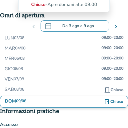
Chiuso
-
Apre domani alle 09:00
Orari di apertura
calendar_today
chevron_left
Da
3 ago
a
9 ago
chevron_right
.
Aprire il calendario per modificare le da
LUN
09:00
–
20:00
03/08
MAR
09:00
–
20:00
04/08
MER
09:00
–
20:00
05/08
GIO
09:00
–
20:00
06/08
VEN
09:00
–
20:00
07/08
SAB
08/08
door_front
Chiuso
DOM
09/08
door_front
Chiuso
Informazioni pratiche
Accesso