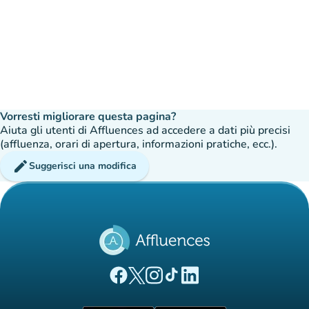
Vorresti migliorare questa pagina?
Aiuta gli utenti di Affluences ad accedere a dati più precisi
(affluenza, orari di apertura, informazioni pratiche, ecc.).
edit
Suggerisci una modifica
(nuova scheda)
(nuova scheda)
(nuova scheda)
(nuova scheda)
(nuova scheda)
Pagina Facebook di Affluences
Pagina Twitter di Affluences
Pagina Instagram di Affluences
Pagina Tiktok di Affluences
Pagina LinkedIn di Afflue