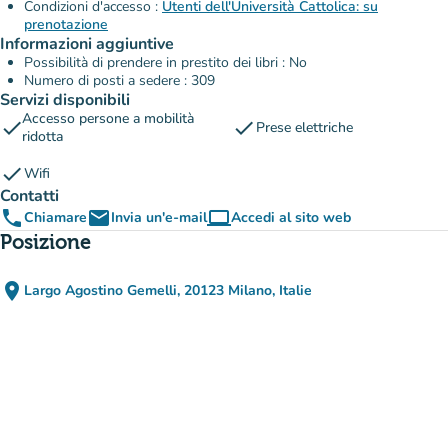
Condizioni d'accesso :
Utenti dell'Università Cattolica: su
prenotazione
Informazioni aggiuntive
Possibilità di prendere in prestito dei libri : No
Numero di posti a sedere : 309
Servizi disponibili
Accesso persone a mobilità
check
check
Prese elettriche
ridotta
check
Wifi
Contatti
phone
email
computer
Chiamare
Invia un'e-mail
Accedi al sito web
(nuova scheda)
Posizione
place
Largo Agostino Gemelli, 20123 Milano, Italie
(apri in Google Maps)
(nuova scheda)