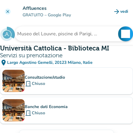
Vai al contenuto principale
Affluences
arrow_forward
vedi
clear
(nuova
GRATUITO
– Google Play
search
See
Cerca una struttura
Università Cattolica - Biblioteca MI
Servizi su prenotazione
place
Largo Agostino Gemelli, 20123 Milano, Italie
(apri in Google Maps)
(nuova scheda)
Sotto-siti
Consultazione/studio
door_front
Chiuso
Banche dati Economia
door_front
Chiuso