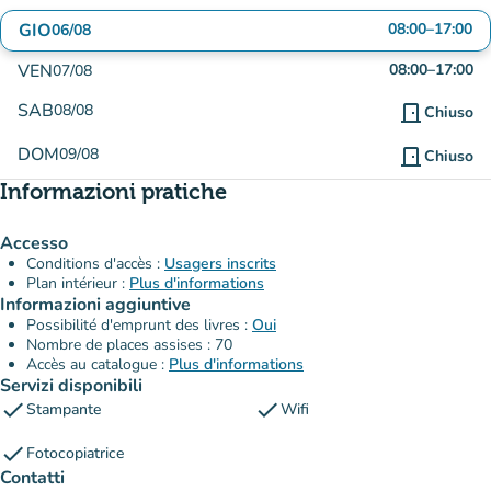
GIO
08:00
–
17:00
06/08
VEN
08:00
–
17:00
07/08
SAB
08/08
door_front
Chiuso
DOM
09/08
door_front
Chiuso
Informazioni pratiche
Accesso
Conditions d'accès :
Usagers inscrits
Plan intérieur :
Plus d'informations
Informazioni aggiuntive
Possibilité d'emprunt des livres :
Oui
Nombre de places assises : 70
Accès au catalogue :
Plus d'informations
Servizi disponibili
check
check
Stampante
Wifi
check
Fotocopiatrice
Contatti