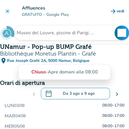
Vai al contenuto principale
Affluences
arrow_forward
vedi
clear
(nuova
GRATUITO
– Google Play
search
See
Cerca una struttura
UNamur - Pop-up BUMP Grafé
Bibliothèque Moretus Plantin - Grafé
place
Rue Joseph Grafé 2A, 5000 Namur, Belgique
(apri in Google Maps)
(nuova scheda)
Chiuso
-
Apre domani alle 08:00
Orari di apertura
calendar_today
chevron_left
Da
3 ago
a
9 ago
chevron_right
.
Aprire il calendario per modificare le da
LUN
08:00
–
17:00
03/08
MAR
08:00
–
17:00
04/08
MER
08:00
–
17:00
05/08