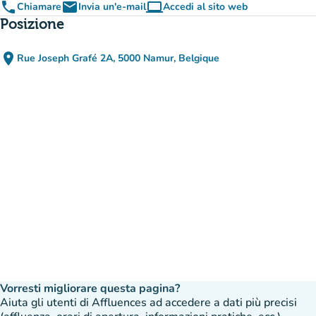
phone
email
computer
Chiamare
Invia un'e-mail
Accedi al sito web
(nuova scheda)
Posizione
place
Rue Joseph Grafé 2A, 5000 Namur, Belgique
(apri in Google Maps)
(nuova scheda)
Vorresti migliorare questa pagina?
Aiuta gli utenti di Affluences ad accedere a dati più precisi