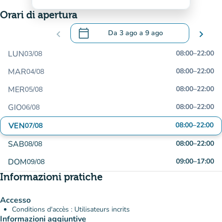
Orari di apertura
calendar_today
chevron_left
Da
3 ago
a
9 ago
chevron_right
.
Aprire il calendario per modificare le da
LUN
08:00
–
22:00
03/08
MAR
08:00
–
22:00
04/08
MER
08:00
–
22:00
05/08
GIO
08:00
–
22:00
06/08
VEN
08:00
–
22:00
07/08
SAB
08:00
–
22:00
08/08
DOM
09:00
–
17:00
09/08
Informazioni pratiche
Accesso
Conditions d'accès : Utilisateurs incrits
Informazioni aggiuntive