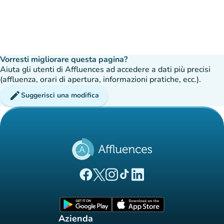
Vorresti migliorare questa pagina?
Aiuta gli utenti di Affluences ad accedere a dati più precisi
(affluenza, orari di apertura, informazioni pratiche, ecc.).
edit
Suggerisci una modifica
(nuova scheda)
(nuova scheda)
(nuova scheda)
(nuova scheda)
(nuova scheda)
Pagina Facebook di Affluences
Pagina Twitter di Affluences
Pagina Instagram di Affluences
Pagina Tiktok di Affluences
Pagina LinkedIn di Afflue
(nuova scheda)
(nuova scheda)
Azienda