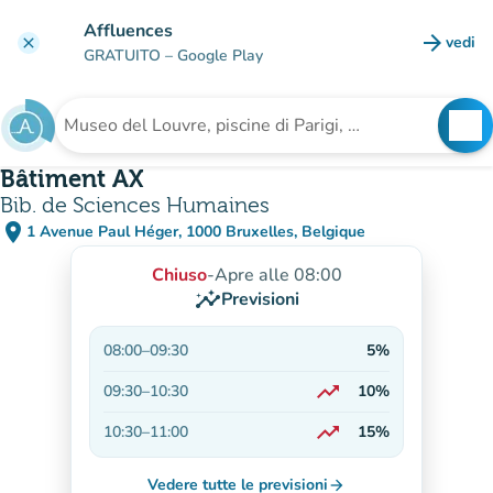
Vai al contenuto principale
Affluences
arrow_forward
vedi
clear
(nuova
GRATUITO
– Google Play
search
See
Cerca una struttura
Bâtiment AX
Bib. de Sciences Humaines
place
1 Avenue Paul Héger, 1000 Bruxelles, Belgique
(apri in Google Maps)
(nuova scheda)
Chiuso
-
Apre alle 08:00
insights
Previsioni
08:00
–
09:30
5%
trending_up
09:30
–
10:30
10%
In aumento
trending_up
10:30
–
11:00
15%
In aumento
Vedere tutte le previsioni
arrow_forward