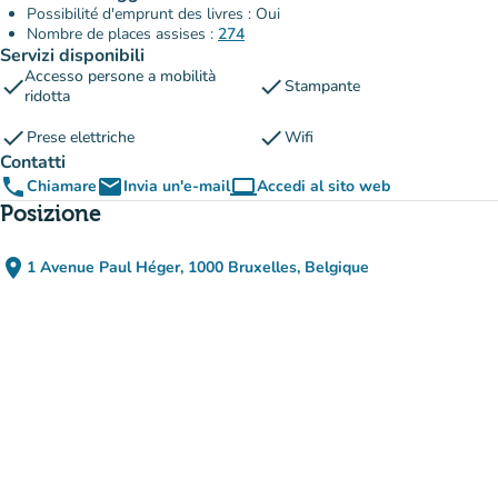
Possibilité d'emprunt des livres : Oui
Nombre de places assises :
274
Servizi disponibili
Accesso persone a mobilità
check
check
Stampante
ridotta
check
check
Prese elettriche
Wifi
Contatti
phone
email
computer
Chiamare
Invia un'e-mail
Accedi al sito web
(nuova scheda)
Posizione
place
1 Avenue Paul Héger, 1000 Bruxelles, Belgique
(apri in Google Maps)
(nuova scheda)