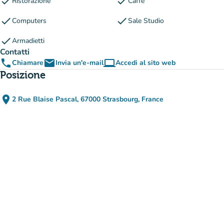
check
check
Ristorazione
Caffè
check
check
Computers
Sale Studio
check
Armadietti
Contatti
phone
email
computer
Chiamare
Invia un'e-mail
Accedi al sito web
(nuova scheda)
Posizione
place
2 Rue Blaise Pascal, 67000 Strasbourg, France
(apri in Google Maps)
(nuova scheda)