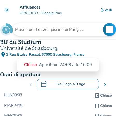
Vai al contenuto principale
Affluences
arrow_forward
vedi
clear
(nuova
GRATUITO
– Google Play
search
See
Cerca una struttura
BU du Studium
Université de Strasbourg
place
2 Rue Blaise Pascal, 67000 Strasbourg, France
(apri in Google Maps)
(nuova scheda)
Chiuso
-
Apre il lun 24/08 alle 10:00
Orari di apertura
calendar_today
chevron_left
Da
3 ago
a
9 ago
chevron_right
.
Aprire il calendario per modificare le da
LUN
03/08
door_front
Chiuso
MAR
04/08
door_front
Chiuso
MER
05/08