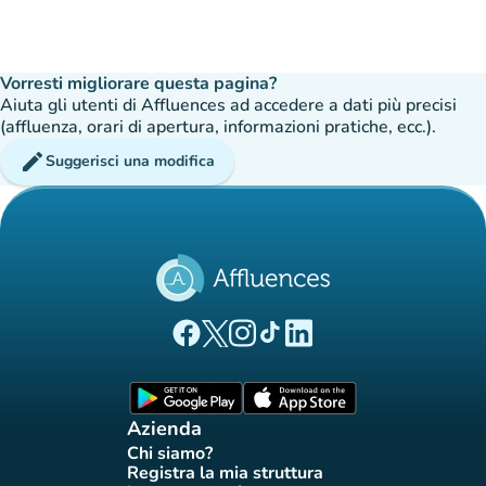
Vorresti migliorare questa pagina?
Aiuta gli utenti di Affluences ad accedere a dati più precisi
(affluenza, orari di apertura, informazioni pratiche, ecc.).
edit
Suggerisci una modifica
(nuova scheda)
(nuova scheda)
(nuova scheda)
(nuova scheda)
(nuova scheda)
Pagina Facebook di Affluences
Pagina Twitter di Affluences
Pagina Instagram di Affluences
Pagina Tiktok di Affluences
Pagina LinkedIn di Afflue
(nuova scheda)
(nuova scheda)
Azienda
Chi siamo?
(nuova scheda)
Registra la mia struttura
(nuova scheda)