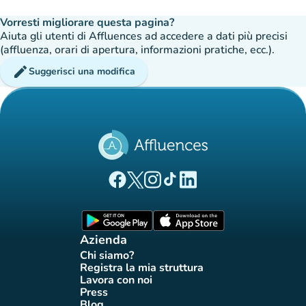
Vorresti migliorare questa pagina?
Aiuta gli utenti di Affluences ad accedere a dati più precisi
(affluenza, orari di apertura, informazioni pratiche, ecc.).
edit
Suggerisci una modifica
(nuova scheda)
(nuova scheda)
(nuova scheda)
(nuova scheda)
(nuova scheda)
Pagina Facebook di Affluences
Pagina Twitter di Affluences
Pagina Instagram di Affluences
Pagina Tiktok di Affluences
Pagina LinkedIn di Afflue
(nuova scheda)
(nuova scheda)
Azienda
Chi siamo?
(nuova scheda)
Registra la mia struttura
(nuova scheda)
Lavora con noi
(nuova scheda)
Press
(nuova scheda)
Blog