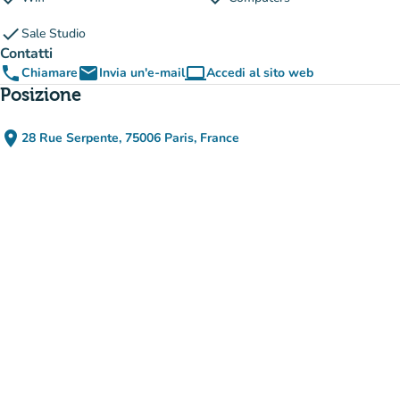
check
Sale Studio
Contatti
phone
email
computer
Chiamare
Invia un'e-mail
Accedi al sito web
(nuova scheda)
Posizione
place
28 Rue Serpente, 75006 Paris, France
(apri in Google Maps)
(nuova scheda)