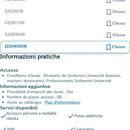
door_front
Chiuso
GIO
06/08
door_front
Chiuso
VEN
07/08
door_front
Chiuso
SAB
08/08
door_front
Chiuso
DOM
09/08
door_front
Chiuso
Informazioni pratiche
Accesso
Conditions d'accès : Étudiants de Sorbonne Université (licences,
masters, doctorants), Professionnels Sorbonne Université
Informazioni aggiuntive
Possibilité d'emprunt des livres : Oui
Nombre de places assises : 58
Accès au catalogue :
Plus d'informations
Servizi disponibili
Accesso persone a mobilità
check
check
Prese elettriche
ridotta
check
check
Wifi
Computers