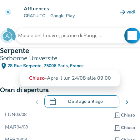
Vai al contenuto principale
Affluences
arrow_forward
vedi
clear
(nuova
GRATUITO
– Google Play
search
See
Cerca una struttura
Serpente
Sorbonne Université
place
28 Rue Serpente, 75006 Paris, France
(apri in Google Maps)
(nuova scheda)
Chiuso
-
Apre il lun 24/08 alle 09:00
Orari di apertura
calendar_today
chevron_left
Da
3 ago
a
9 ago
chevron_right
.
Aprire il calendario per modificare le da
LUN
03/08
door_front
Chiuso
MAR
04/08
door_front
Chiuso
MER
05/08