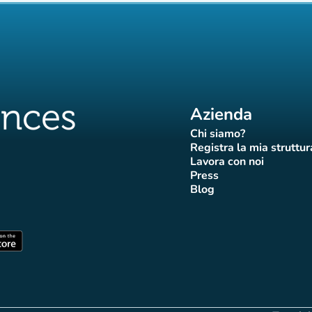
Azienda
Chi siamo?
(nuova scheda)
Registra la mia struttur
(nuova sch
Lavora con noi
(nuova scheda)
Press
da)
scheda)
va scheda)
nuova scheda)
(nuova scheda)
Blog
 Affluences
di Affluences
agram di Affluences
iktok di Affluences
na LinkedIn di Affluences
(nuova scheda)
heda)
(nuova scheda)