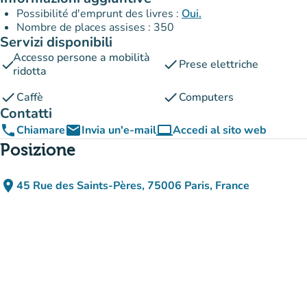
Possibilité d'emprunt des livres :
Oui.
Nombre de places assises : 350
Servizi disponibili
Accesso persone a mobilità
check
check
Prese elettriche
ridotta
check
check
Caffè
Computers
Contatti
phone
email
computer
Chiamare
Invia un'e-mail
Accedi al sito web
(nuova scheda)
Posizione
place
45 Rue des Saints-Pères, 75006 Paris, France
(apri in Google Maps)
(nuova scheda)