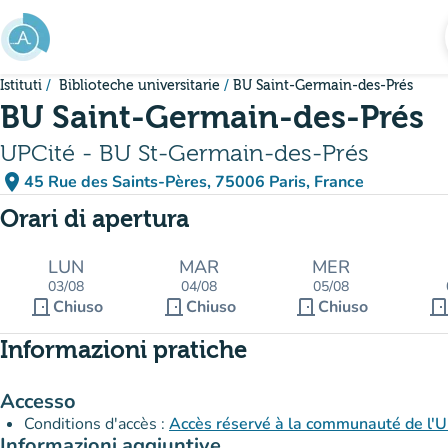
Vai al contenuto principale
Istituti
Biblioteche universitarie
BU Saint-Germain-des-Prés
BU Saint-Germain-des-Prés
UPCité - BU St-Germain-des-Prés
place
45 Rue des Saints-Pères, 75006 Paris, France
(apri in Google Maps)
(nuova scheda)
Orari di apertura
LUN
MAR
MER
03/08
04/08
05/08
door_front
door_front
door_front
door_fro
Chiuso
Chiuso
Chiuso
Informazioni pratiche
Accesso
Conditions d'accès :
Accès réservé à la communauté de l'Un
Informazioni aggiuntive