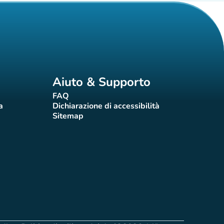
Aiuto & Supporto
FAQ
(nuova scheda)
a
Dichiarazione di accessibilità
eda)
(nuova scheda)
Sitemap
(nuova scheda)