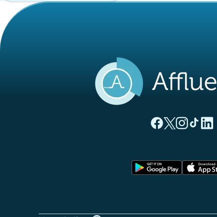
(nuova scheda)
(nuova sche
(nuova 
(nuo
(
Pagina Facebook di
Pagina Twitter 
Pagina Inst
Pagina T
Pagi
(nuova sc