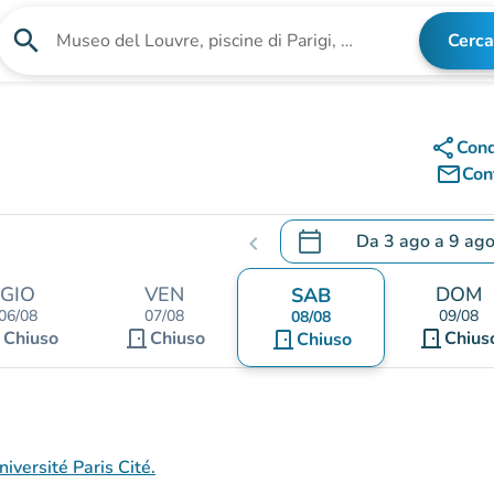
search
Cerca
Cerca una struttura
share
Cond
mail_outline
Cont
calendar_today
Da
3 ago
a
9 ag
chevron_left
.
Aprire il calendario per
GIO
VEN
DOM
SAB
06/08
07/08
09/08
08/08
nt
door_front
door_front
Chiuso
Chiuso
door_front
Chius
Chiuso
iversité Paris Cité.