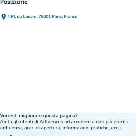
Posizione
place
4 Pl. du Louvre, 75001 Paris, France
(apri in Google Maps)
(nuova scheda)
Vorresti migliorare questa pagina?
Aiuta gli utenti di Affluences ad accedere a dati più precisi
(affluenza, orari di apertura, informazioni pratiche, ecc.).