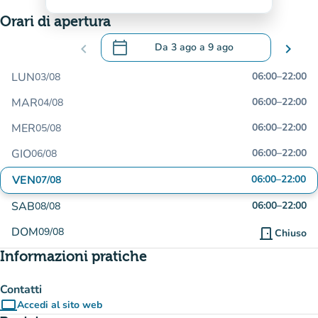
Orari di apertura
calendar_today
chevron_left
Da
3 ago
a
9 ago
chevron_right
.
Aprire il calendario per modificare le da
LUN
06:00
–
22:00
03/08
MAR
06:00
–
22:00
04/08
MER
06:00
–
22:00
05/08
GIO
06:00
–
22:00
06/08
VEN
06:00
–
22:00
07/08
SAB
06:00
–
22:00
08/08
DOM
09/08
door_front
Chiuso
Informazioni pratiche
Contatti
computer
Accedi al sito web
(nuova scheda)