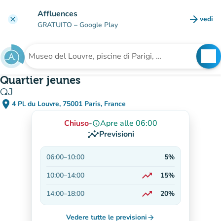
Vai al contenuto principale
Affluences
arrow_forward
vedi
clear
(nuova
GRATUITO
– Google Play
search
See
Cerca una struttura
Quartier jeunes
QJ
place
4 Pl. du Louvre, 75001 Paris, France
(apri in Google Maps)
(nuova scheda)
Chiuso
-
Apre alle 06:00
info_outline
insights
Previsioni
06:00
–
10:00
5%
trending_up
10:00
–
14:00
15%
In aumento
trending_up
14:00
–
18:00
20%
In aumento
Vedere tutte le previsioni
arrow_forward