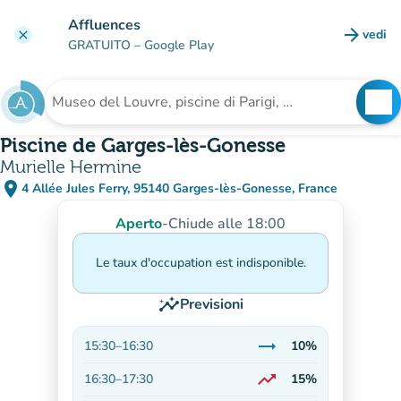
Vai al contenuto principale
Affluences
arrow_forward
vedi
clear
(nuova
GRATUITO
– Google Play
search
See
Cerca una struttura
Piscine de Garges-lès-Gonesse
Murielle Hermine
place
4 Allée Jules Ferry, 95140 Garges-lès-Gonesse, France
(apri in Google Maps)
(nuova scheda)
Aperto
-
Chiude alle 18:00
Le taux d'occupation est indisponible.
insights
Previsioni
trending_flat
15:30
–
16:30
10%
Stabile
trending_up
16:30
–
17:30
15%
In aumento