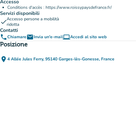
Accesso
Conditions d'accès : https://www.roissypaysdefrance.fr/
Servizi disponibili
Accesso persone a mobilità
check
ridotta
Contatti
phone
email
computer
Chiamare
Invia un'e-mail
Accedi al sito web
(nuova scheda)
Posizione
place
4 Allée Jules Ferry, 95140 Garges-lès-Gonesse, France
(apri in Google Maps)
(nuova scheda)