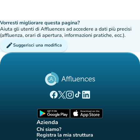
Vorresti migliorare questa pagina?
Aiuta gli utenti di Affluences ad accedere a dati più precisi
(affluenza, orari di apertura, informazioni pratiche, ecc.).
edit
Suggerisci una modifica
(nuova scheda)
(nuova scheda)
(nuova scheda)
(nuova scheda)
(nuova scheda)
Pagina Facebook di Affluences
Pagina Twitter di Affluences
Pagina Instagram di Affluences
Pagina Tiktok di Affluences
Pagina LinkedIn di Afflue
(nuova scheda)
(nuova scheda)
Azienda
Chi siamo?
(nuova scheda)
Registra la mia struttura
(nuova scheda)