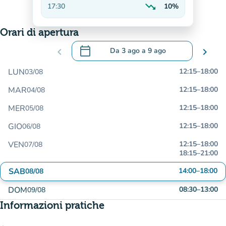
trending_down
17:30
10%
In calo
Orari di apertura
calendar_today
chevron_left
Da
3 ago
a
9 ago
chevron_right
.
Aprire il calendario per modificare le da
LUN
12:15
–
18:00
03/08
MAR
12:15
–
18:00
04/08
MER
12:15
–
18:00
05/08
GIO
12:15
–
18:00
06/08
VEN
12:15
–
18:00
07/08
18:15
–
21:00
SAB
14:00
–
18:00
08/08
DOM
08:30
–
13:00
09/08
Informazioni pratiche