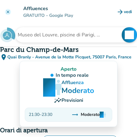
Vai al contenuto principale
Affluences
arrow_forward
vedi
clear
(nuova
GRATUITO
– Google Play
search
See
Cerca una struttura
Parc du Champ-de-Mars
place
Quai Branly - Avenue de la Motte Picquet, 75007 Paris, France
(apri in Google Maps)
(nuova scheda)
Aperto
In tempo reale
man
man
man
Affluenza
Moderato
insights
Previsioni
trending_flat
21:30
–
23:30
Moderato
man
man
man
Stabile
Orari di apertura