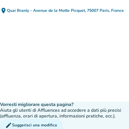
place
Quai Branly - Avenue de la Motte Picquet, 75007 Paris, France
(apri in Google Maps)
(nuova scheda)
Vorresti migliorare questa pagina?
Aiuta gli utenti di Affluences ad accedere a dati più precisi
(affluenza, orari di apertura, informazioni pratiche, ecc.).
edit
Suggerisci una modifica