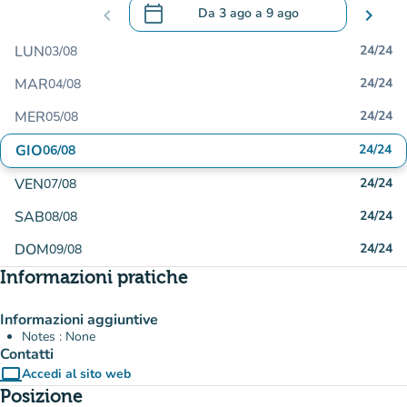
calendar_today
chevron_left
Da
3 ago
a
9 ago
chevron_right
.
Aprire il calendario per modificare le da
LUN
24/24
03/08
MAR
24/24
04/08
MER
24/24
05/08
GIO
24/24
06/08
VEN
24/24
07/08
SAB
24/24
08/08
DOM
24/24
09/08
Informazioni pratiche
Informazioni aggiuntive
Notes : None
Contatti
computer
Accedi al sito web
(nuova scheda)
Posizione