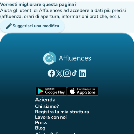
Vorresti migliorare questa pagina?
Aiuta gli utenti di Affluences ad accedere a dati più precisi
(affluenza, orari di apertura, informazioni pratiche, ecc.).
edit
Suggerisci una modifica
(nuova scheda)
(nuova scheda)
(nuova scheda)
(nuova scheda)
(nuova scheda)
Pagina Facebook di Affluences
Pagina Twitter di Affluences
Pagina Instagram di Affluences
Pagina Tiktok di Affluences
Pagina LinkedIn di Afflue
(nuova scheda)
(nuova scheda)
Azienda
Chi siamo?
(nuova scheda)
Registra la mia struttura
(nuova scheda)
Lavora con noi
(nuova scheda)
Press
(nuova scheda)
Blog
(nuova scheda)