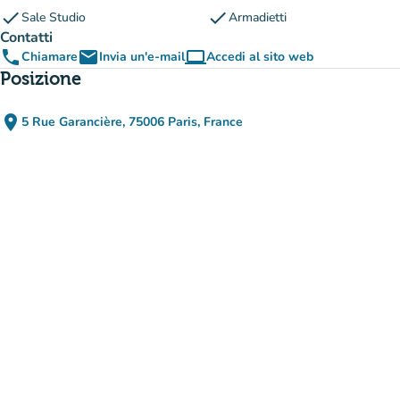
check
check
Sale Studio
Armadietti
Contatti
phone
email
computer
Chiamare
Invia un'e-mail
Accedi al sito web
(nuova scheda)
Posizione
place
5 Rue Garancière, 75006 Paris, France
(apri in Google Maps)
(nuova scheda)