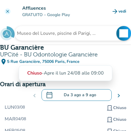
Vai al contenuto principale
Affluences
arrow_forward
vedi
clear
(nuova
GRATUITO
– Google Play
search
See
Cerca una struttura
BU Garancière
UPCité - BU Odontologie Garancière
place
5 Rue Garancière, 75006 Paris, France
(apri in Google Maps)
(nuova scheda)
Chiuso
-
Apre il lun 24/08 alle 09:00
Orari di apertura
calendar_today
chevron_left
Da
3 ago
a
9 ago
chevron_right
.
Aprire il calendario per modificare le da
LUN
03/08
door_front
Chiuso
MAR
04/08
door_front
Chiuso
MER
05/08