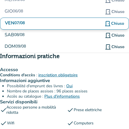
door_front
Chiuso
GIO
06/08
door_front
Chiuso
VEN
07/08
door_front
Chiuso
SAB
08/08
door_front
Chiuso
DOM
09/08
door_front
Chiuso
Informazioni pratiche
Accesso
Conditions d'accès
:
inscription obligatoire
Informazioni aggiuntive
Possibilité d'emprunt des livres :
Oui
Nombre de places assises : 96 places assises
Accès au catalogue :
Plus d'informations
Servizi disponibili
Accesso persone a mobilità
check
check
Prese elettriche
ridotta
check
check
Wifi
Computers