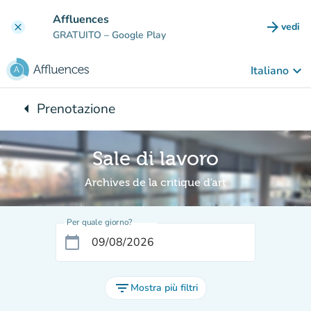
Vai al contenuto principale
Affluences
arrow_forward
vedi
clear
(nuova
GRATUITO
– Google Play
keyboard_arrow_down
Italiano
arrow_left
Prenotazione
Torna a:
Sale di lavoro
Archives de la critique d'art
Per quale giorno?
calendar_today
filter_list
Mostra più filtri