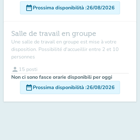
date_range
Prossima disponibilità
:
26/08/2026
Salle de travail en groupe
Une salle de travail en groupe est mise à votre
disposition. Possibilité d'accueillir entre 2 et 10
personnes
person
15
posti
Non ci sono fasce orarie disponibili per oggi
date_range
Prossima disponibilità
:
26/08/2026