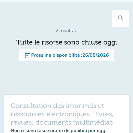
search
2
risultati
Tutte le risorse sono chiuse oggi
date_range
Prossima disponibilità
:
26/08/2026
Consultation des imprimés et
ressources électroniques : livres,
revues, documents multimédias
Non ci sono fasce orarie disponibili per oggi