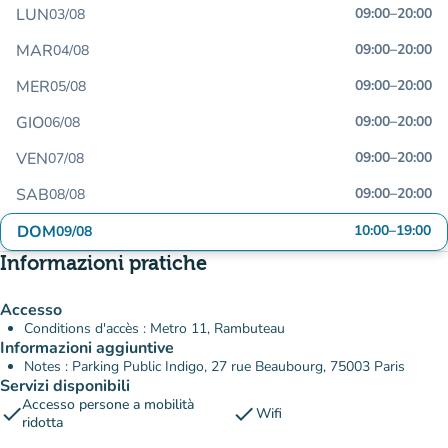
LUN
09:00
–
20:00
03/08
MAR
09:00
–
20:00
04/08
MER
09:00
–
20:00
05/08
GIO
09:00
–
20:00
06/08
VEN
09:00
–
20:00
07/08
SAB
09:00
–
20:00
08/08
DOM
10:00
–
19:00
09/08
Informazioni pratiche
Accesso
Conditions d'accès : Metro 11, Rambuteau
Informazioni aggiuntive
Notes : Parking Public Indigo, 27 rue Beaubourg, 75003 Paris
Servizi disponibili
Accesso persone a mobilità
check
check
Wifi
ridotta