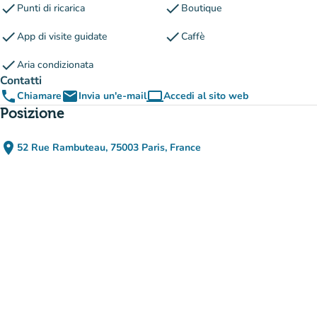
check
check
Punti di ricarica
Boutique
check
check
App di visite guidate
Caffè
check
Aria condizionata
Contatti
phone
email
computer
Chiamare
Invia un'e-mail
Accedi al sito web
(nuova scheda)
Posizione
place
52 Rue Rambuteau, 75003 Paris, France
(apri in Google Maps)
(nuova scheda)