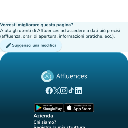
Vorresti migliorare questa pagina?
Aiuta gli utenti di Affluences ad accedere a dati più precisi
(affluenza, orari di apertura, informazioni pratiche, ecc.).
edit
Suggerisci una modifica
(nuova scheda)
(nuova scheda)
(nuova scheda)
(nuova scheda)
(nuova scheda)
Pagina Facebook di Affluences
Pagina Twitter di Affluences
Pagina Instagram di Affluences
Pagina Tiktok di Affluences
Pagina LinkedIn di Afflue
(nuova scheda)
(nuova scheda)
Azienda
Chi siamo?
(nuova scheda)
Registra la mia struttura