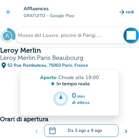
Vai al contenuto principale
Affluences
arrow_forward
vedi
clear
(nuova
GRATUITO
– Google Play
search
See
Cerca una struttura
Leroy Merlin
Leroy Merlin Paris Beaubourg
place
52 Rue Rambuteau, 75003 Paris, France
(apri in Google Maps)
(nuova scheda)
Aperto
-
Chiude alle 19:00
In tempo reale
0
min
5
min
di attesa
Orari di apertura
calendar_today
chevron_left
Da
3 ago
a
9 ago
chevron_right
.
Aprire il calendario per modificare le da