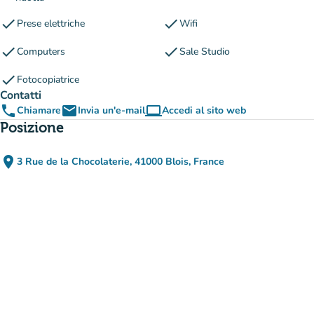
check
check
Prese elettriche
Wifi
check
check
Computers
Sale Studio
check
Fotocopiatrice
Contatti
phone
email
computer
Chiamare
Invia un'e-mail
Accedi al sito web
(nuova scheda)
Posizione
place
3 Rue de la Chocolaterie, 41000 Blois, France
(apri in Google Maps)
(nuova scheda)