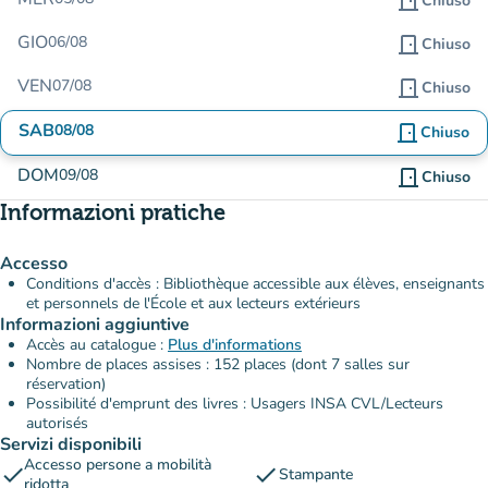
door_front
Chiuso
GIO
06/08
door_front
Chiuso
VEN
07/08
door_front
Chiuso
SAB
08/08
door_front
Chiuso
DOM
09/08
door_front
Chiuso
Informazioni pratiche
Accesso
Conditions d'accès : Bibliothèque accessible aux élèves, enseignants
et personnels de l'École et aux lecteurs extérieurs
Informazioni aggiuntive
Accès au catalogue :
Plus d'informations
Nombre de places assises : 152 places (dont 7 salles sur
réservation)
Possibilité d'emprunt des livres : Usagers INSA CVL/Lecteurs
autorisés
Servizi disponibili
Accesso persone a mobilità
check
check
Stampante
ridotta