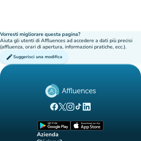
Vorresti migliorare questa pagina?
Aiuta gli utenti di Affluences ad accedere a dati più precisi
(affluenza, orari di apertura, informazioni pratiche, ecc.).
edit
Suggerisci una modifica
(nuova scheda)
(nuova scheda)
(nuova scheda)
(nuova scheda)
(nuova scheda)
Pagina Facebook di Affluences
Pagina Twitter di Affluences
Pagina Instagram di Affluences
Pagina Tiktok di Affluences
Pagina LinkedIn di Afflue
(nuova scheda)
(nuova scheda)
Azienda