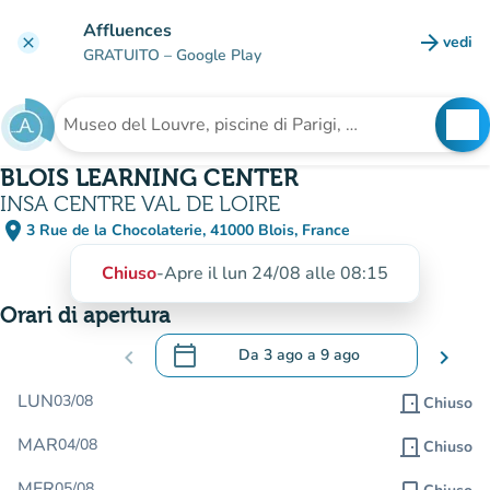
Vai al contenuto principale
Affluences
arrow_forward
vedi
clear
(nuova
GRATUITO
– Google Play
search
See
Cerca una struttura
BLOIS LEARNING CENTER
INSA CENTRE VAL DE LOIRE
place
3 Rue de la Chocolaterie, 41000 Blois, France
(apri in Google Maps)
(nuova scheda)
Chiuso
-
Apre il lun 24/08 alle 08:15
Orari di apertura
calendar_today
chevron_left
Da
3 ago
a
9 ago
chevron_right
.
Aprire il calendario per modificare le da
LUN
03/08
door_front
Chiuso
MAR
04/08
door_front
Chiuso
MER
05/08