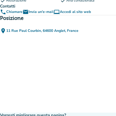
check
check
Ristorazione
Aria condizionata
Contatti
phone
email
computer
Chiamare
Invia un'e-mail
Accedi al sito web
(nuova scheda)
Posizione
place
11 Rue Paul Courbin, 64600 Anglet, France
(apri in Google Maps)
(nuova scheda)
Vorresti migliorare questa pagina?