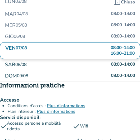
LUN
03/08
door_front
Chiuso
MAR
08:00
–
14:00
04/08
MER
08:00
–
14:00
05/08
GIO
08:00
–
14:00
06/08
VEN
08:00
–
14:00
07/08
16:00
–
21:00
SAB
08:00
–
14:00
08/08
DOM
08:00
–
14:00
09/08
Informazioni pratiche
Accesso
Conditions d'accès :
Plus d'informations
Plan intérieur :
Plus d'informations
Servizi disponibili
Accesso persone a mobilità
check
check
Wifi
ridotta