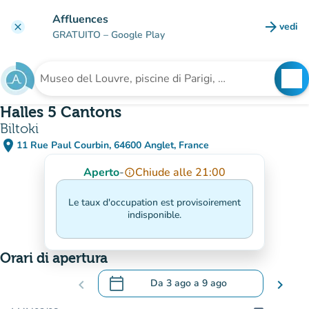
Vai al contenuto principale
Affluences
arrow_forward
vedi
clear
(nuova
GRATUITO
– Google Play
search
See
Cerca una struttura
Halles 5 Cantons
Biltoki
place
11 Rue Paul Courbin, 64600 Anglet, France
(apri in Google Maps)
(nuova scheda)
Aperto
-
Chiude alle 21:00
info_outline
Le taux d'occupation est provisoirement
indisponible.
Orari di apertura
calendar_today
chevron_left
Da
3 ago
a
9 ago
chevron_right
.
Aprire il calendario per modificare le da