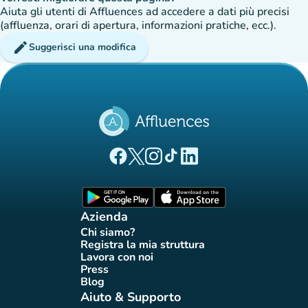
Aiuta gli utenti di Affluences ad accedere a dati più precisi
(affluenza, orari di apertura, informazioni pratiche, ecc.).
edit
Suggerisci una modifica
(nuova scheda)
(nuova scheda)
(nuova scheda)
(nuova scheda)
(nuova scheda)
Pagina Facebook di Affluences
Pagina Twitter di Affluences
Pagina Instagram di Affluences
Pagina Tiktok di Affluences
Pagina LinkedIn di Afflue
(nuova scheda)
(nuova scheda)
Azienda
Chi siamo?
(nuova scheda)
Registra la mia struttura
(nuova scheda)
Lavora con noi
(nuova scheda)
Press
(nuova scheda)
Blog
(nuova scheda)
Aiuto & Supporto