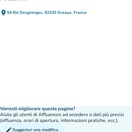
place
54 Bd Desgranges, 92330 Sceaux, France
(apri in Google Maps)
(nuova scheda)
Vorresti migliorare questa pagina?
Aiuta gli utenti di Affluences ad accedere a dati più precisi
(affluenza, orari di apertura, informazioni pratiche, ecc.).
edit
Suggerisci una modifica