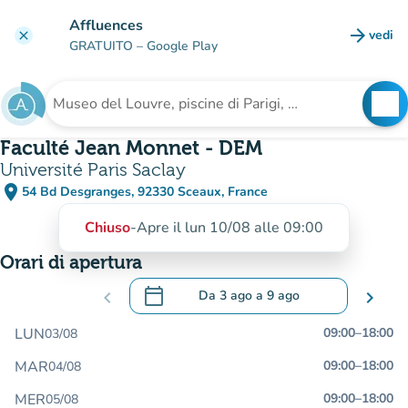
Vai al contenuto principale
Affluences
arrow_forward
vedi
clear
(nuova
GRATUITO
– Google Play
search
See
Cerca una struttura
Faculté Jean Monnet - DEM
Université Paris Saclay
place
54 Bd Desgranges, 92330 Sceaux, France
(apri in Google Maps)
(nuova scheda)
Chiuso
-
Apre il lun 10/08 alle 09:00
Orari di apertura
calendar_today
chevron_left
Da
3 ago
a
9 ago
chevron_right
.
Aprire il calendario per modificare le da
LUN
09:00
–
18:00
03/08
MAR
09:00
–
18:00
04/08
MER
09:00
–
18:00
05/08