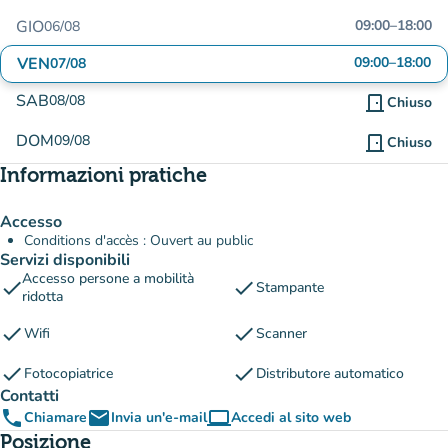
GIO
09:00
–
18:00
06/08
VEN
09:00
–
18:00
07/08
SAB
08/08
door_front
Chiuso
DOM
09/08
door_front
Chiuso
Informazioni pratiche
Accesso
Conditions d'accès : Ouvert au public
Servizi disponibili
Accesso persone a mobilità
check
check
Stampante
ridotta
check
check
Wifi
Scanner
check
check
Fotocopiatrice
Distributore automatico
Contatti
phone
email
computer
Chiamare
Invia un'e-mail
Accedi al sito web
(nuova scheda)
Posizione