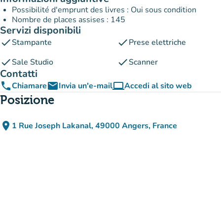
Possibilité d'emprunt des livres : Oui sous condition
Nombre de places assises : 145
Servizi disponibili
check
check
Stampante
Prese elettriche
check
check
Sale Studio
Scanner
Contatti
phone
email
computer
Chiamare
Invia un'e-mail
Accedi al sito web
(nuova scheda)
Posizione
place
1 Rue Joseph Lakanal, 49000 Angers, France
(apri in Google Maps)
(nuova scheda)