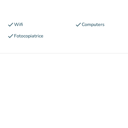
check
check
Wifi
Computers
check
Fotocopiatrice