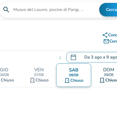
search
Cerca
Cerca una struttura
share
Cond
mail_outline
Cont
calendar_today
Da
3 ago
a
9 ag
chevron_left
.
Aprire il calendario per
GIO
VEN
DOM
SAB
06/08
07/08
09/08
08/08
nt
door_front
door_front
Chiuso
Chiuso
door_front
Chius
Chiuso