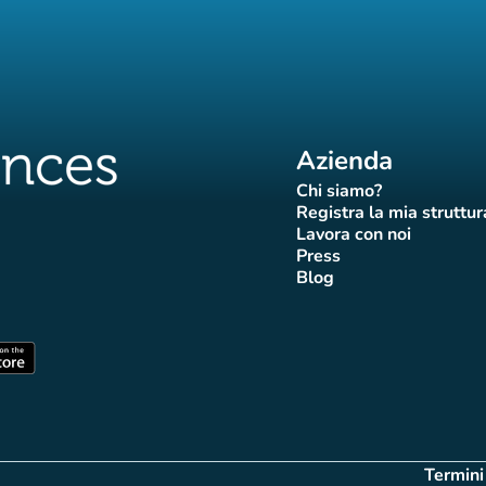
Azienda
Chi siamo?
(nuova scheda)
Registra la mia struttur
(nuova sch
Lavora con noi
(nuova scheda)
Press
da)
scheda)
va scheda)
nuova scheda)
(nuova scheda)
Blog
 Affluences
di Affluences
agram di Affluences
iktok di Affluences
na LinkedIn di Affluences
(nuova scheda)
heda)
(nuova scheda)
Termini
(