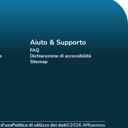
Aiuto & Supporto
FAQ
(nuova scheda)
a
Dichiarazione di accessibilità
eda)
(nuova scheda)
Sitemap
(nuova scheda)
 d'uso
Politica di utilizzo dei dati
©2026 Affluences
nuova scheda)
(nuova scheda)