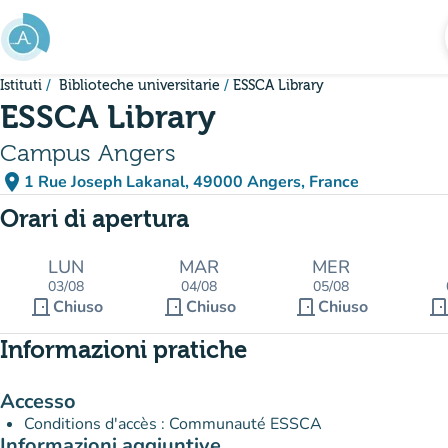
Vai al contenuto principale
Istituti
Biblioteche universitarie
ESSCA Library
ESSCA Library
Campus Angers
place
1 Rue Joseph Lakanal, 49000 Angers, France
(apri in Google Maps)
(nuova scheda)
Orari di apertura
LUN
MAR
MER
03/08
04/08
05/08
door_front
door_front
door_front
door_fro
Chiuso
Chiuso
Chiuso
Informazioni pratiche
Accesso
Conditions d'accès : Communauté ESSCA
Informazioni aggiuntive