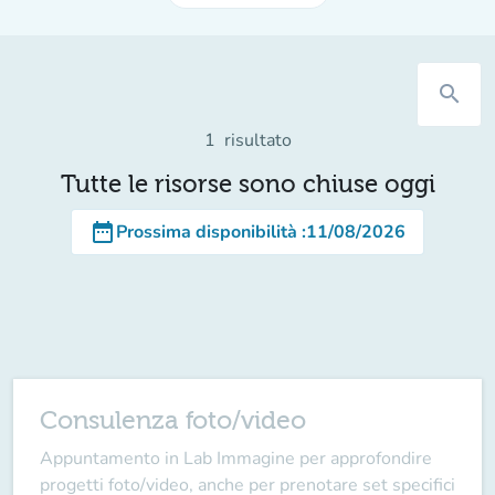
search
1
risultato
Tutte le risorse sono chiuse oggi
date_range
Prossima disponibilità
:
11/08/2026
Consulenza foto/video
Appuntamento in Lab Immagine per approfondire
progetti foto/video, anche per prenotare set specifici