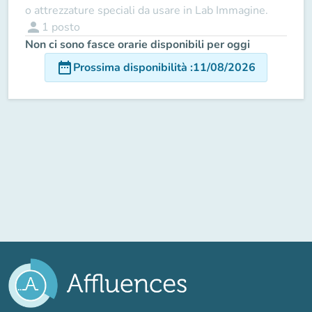
o attrezzature speciali da usare in Lab Immagine.
person
1
posto
Non ci sono fasce orarie disponibili per oggi
date_range
Prossima disponibilità
:
11/08/2026