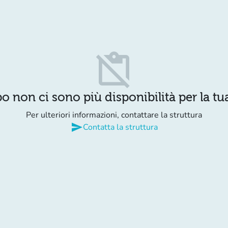
content_paste_off
o non ci sono più disponibilità per la tua
Per ulteriori informazioni, contattare la struttura
send
Contatta la struttura