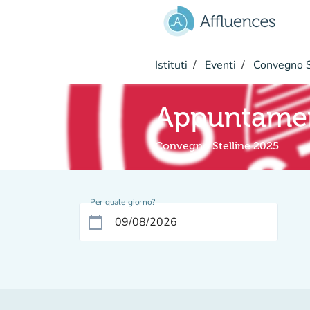
Vai al contenuto principale
Istituti
Eventi
Convegno S
Appuntame
Convegno Stelline 2025
Per quale giorno?
calendar_today