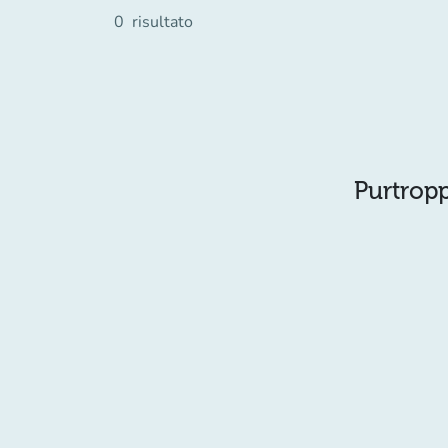
0
risultato
Purtropp