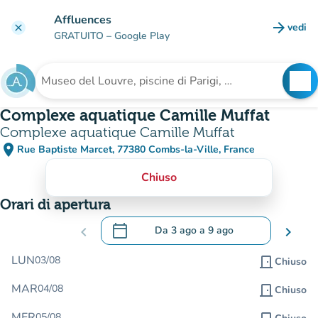
Vai al contenuto principale
Affluences
arrow_forward
vedi
clear
(nuova
GRATUITO
– Google Play
search
See
Cerca una struttura
Complexe aquatique Camille Muffat
Complexe aquatique Camille Muffat
place
Rue Baptiste Marcet, 77380 Combs-la-Ville, France
(apri in Google Maps)
(nuova scheda)
Chiuso
Orari di apertura
calendar_today
chevron_left
Da
3 ago
a
9 ago
chevron_right
.
Aprire il calendario per modificare le da
LUN
03/08
door_front
Chiuso
MAR
04/08
door_front
Chiuso
MER
05/08