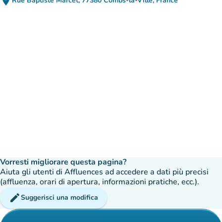
place
Rue Baptiste Marcet, 77380 Combs-la-Ville, France
(apri in Google Maps)
(nuova scheda)
Vorresti migliorare questa pagina?
Aiuta gli utenti di Affluences ad accedere a dati più precisi
(affluenza, orari di apertura, informazioni pratiche, ecc.).
edit
Suggerisci una modifica