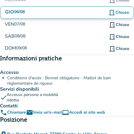
door_front
Chiuso
GIO
06/08
door_front
Chiuso
VEN
07/08
door_front
Chiuso
SAB
08/08
door_front
Chiuso
DOM
09/08
door_front
Chiuso
Informazioni pratiche
Accesso
Conditions d'accès : Bonnet obligatoire - Maillot de bain
règlementaire de rigueur
Servizi disponibili
Accesso persone a mobilità
check
ridotta
Contatti
phone
email
computer
Chiamare
Invia un'e-mail
Accedi al sito web
(nuova scheda)
Posizione