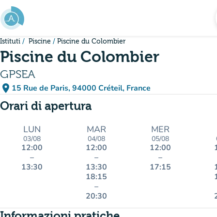
Vai al contenuto principale
Istituti
Piscine
Piscine du Colombier
Piscine du Colombier
GPSEA
place
15 Rue de Paris, 94000 Créteil, France
(apri in Google Maps)
(nuova scheda)
Orari di apertura
LUN
MAR
MER
03/08
04/08
05/08
12:00
12:00
12:00
–
–
–
13:30
13:30
17:15
18:15
–
20:30
Informazioni pratiche