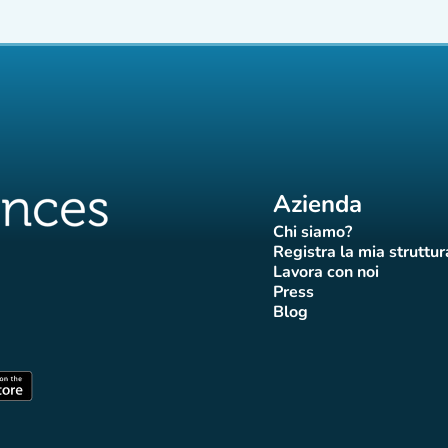
Azienda
Chi siamo?
(nuova scheda)
Registra la mia struttur
(nuova sch
Lavora con noi
(nuova scheda)
Press
da)
scheda)
va scheda)
nuova scheda)
(nuova scheda)
Blog
 Affluences
di Affluences
agram di Affluences
iktok di Affluences
na LinkedIn di Affluences
(nuova scheda)
heda)
(nuova scheda)