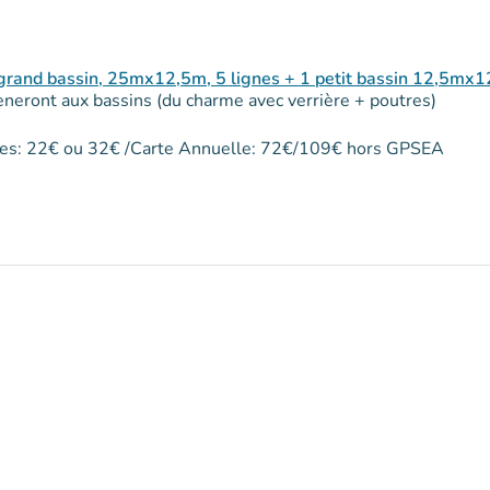
: grand bassin, 25mx12,5m, 5 lignes + 1 petit bassin 12,5mx
mèneront aux bassins (du charme avec verrière + poutres)
rées: 22€ ou 32€ /Carte Annuelle: 72€/109€ hors GPSEA