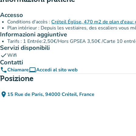
Accesso
Conditions d'accès :
Créteil Église, 470 m2 de plan d'eau
Plan intérieur : Depuis les vestiaires, des escaliers vous 
Informazioni aggiuntive
Tarifs : 1 Entrée:2,50€/Hors GPSEA 3,50€ /Carte 10 ent
Servizi disponibili
check
Wifi
Contatti
phone
computer
Chiamare
Accedi al sito web
(nuova scheda)
Posizione
place
15 Rue de Paris, 94000 Créteil, France
(apri in Google Maps)
(nuova scheda)