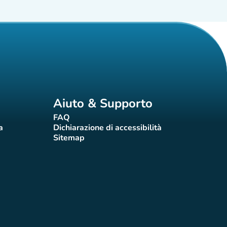
Aiuto & Supporto
FAQ
(nuova scheda)
a
Dichiarazione di accessibilità
eda)
(nuova scheda)
Sitemap
(nuova scheda)