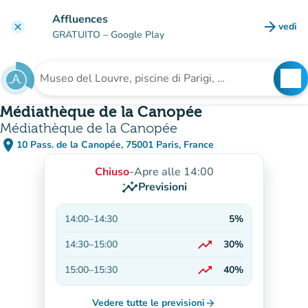
Vai al contenuto principale
Affluences
arrow_forward
vedi
clear
(nuova
GRATUITO
– Google Play
search
See
Cerca una struttura
Médiathèque de la Canopée
Médiathèque de la Canopée
place
10 Pass. de la Canopée, 75001 Paris, France
(apri in Google Maps)
(nuova scheda)
Chiuso
-
Apre alle 14:00
insights
Previsioni
14:00
–
14:30
5%
trending_up
14:30
–
15:00
30%
In aumento
trending_up
15:00
–
15:30
40%
In aumento
Vedere tutte le previsioni
arrow_forward