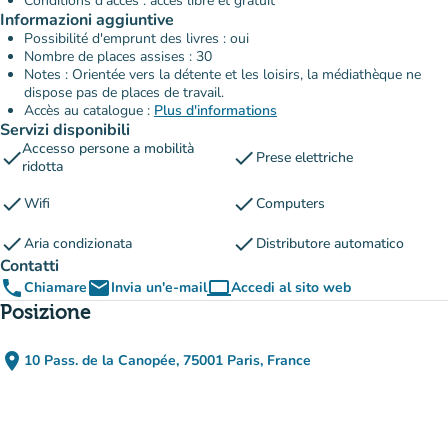
Conditions d'accès : accès libre et gratuit
Informazioni aggiuntive
Possibilité d'emprunt des livres : oui
Nombre de places assises : 30
Notes : Orientée vers la détente et les loisirs, la médiathèque ne
dispose pas de places de travail.
Accès au catalogue :
Plus d'informations
Servizi disponibili
Accesso persone a mobilità
check
check
Prese elettriche
ridotta
check
check
Wifi
Computers
check
check
Aria condizionata
Distributore automatico
Contatti
phone
email
computer
Chiamare
Invia un'e-mail
Accedi al sito web
(nuova scheda)
Posizione
place
10 Pass. de la Canopée, 75001 Paris, France
(apri in Google Maps)
(nuova scheda)