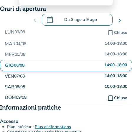
Orari di apertura
calendar_today
chevron_left
Da
3 ago
a
9 ago
chevron_right
.
Aprire il calendario per modificare le da
LUN
03/08
door_front
Chiuso
MAR
14:00
–
18:00
04/08
MER
14:00
–
18:00
05/08
GIO
14:00
–
18:00
06/08
VEN
14:00
–
18:00
07/08
SAB
10:00
–
18:00
08/08
DOM
09/08
door_front
Chiuso
Informazioni pratiche
Accesso
Plan intérieur :
Plus d'informations