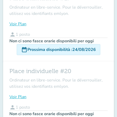
Ordinateur en libre-service. Pour le déverrouiller,
utilisez vos identifiants emlyon.
Voir Plan
person
1
posto
Non ci sono fasce orarie disponibili per oggi
date_range
Prossima disponibilità
:
24/08/2026
Place individuelle #20
Ordinateur en libre-service. Pour le déverrouiller,
utilisez vos identifiants emlyon.
Voir Plan
person
1
posto
Non ci sono fasce orarie disponibili per oggi