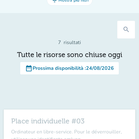
filter_list
Mostra più filtri
search
7
risultati
Tutte le risorse sono chiuse oggi
date_range
Prossima disponibilità
:
24/08/2026
Place individuelle #03
Ordinateur en libre-service. Pour le déverrouiller,