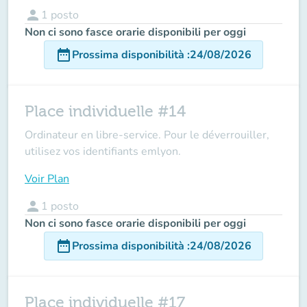
person
1
posto
Non ci sono fasce orarie disponibili per oggi
date_range
Prossima disponibilità
:
24/08/2026
Place individuelle #14
Ordinateur en libre-service. Pour le déverrouiller,
utilisez vos identifiants emlyon.
Voir Plan
person
1
posto
Non ci sono fasce orarie disponibili per oggi
date_range
Prossima disponibilità
:
24/08/2026
Place individuelle #17