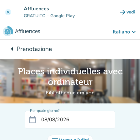
Vai al contenuto principale
Affluences
arrow_forward
vedi
clear
(nuova
GRATUITO
– Google Play
keyboard_arrow_down
Italiano
arrow_left
Prenotazione
Torna a:
Places individuelles avec
ordinateur
Bibliothèque emlyon
Per quale giorno?
calendar_today