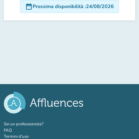
date_range
Prossima disponibilità
:
24/08/2026
(nuova scheda)
Sei un professionista?
FAQ
Termini d'uso