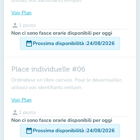
utilisez vos identifiants emlyon.
Voir Plan
person
1
posto
Non ci sono fasce orarie disponibili per oggi
date_range
Prossima disponibilità
:
24/08/2026
Place individuelle #06
Ordinateur en libre-service. Pour le déverrouiller,
utilisez vos identifiants emlyon.
Voir Plan
person
1
posto
Non ci sono fasce orarie disponibili per oggi
date_range
Prossima disponibilità
:
24/08/2026